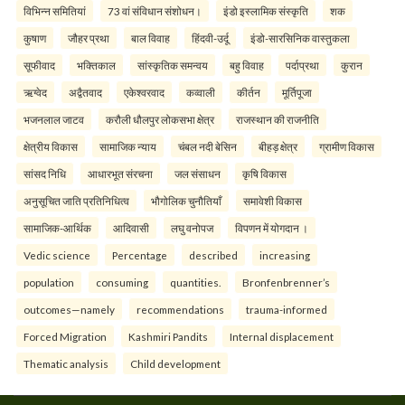
विभिन्न समितियां
73 वां संविधान संशोधन।
इंडो इस्लामिक संस्कृति
शक
कुषाण
जौहर प्रथा
बाल विवाह
हिंदवी-उर्दू
इंडो-सारसिनिक वास्तुकला
सूफीवाद
भक्तिकाल
सांस्कृतिक समन्वय
बहु विवाह
पर्दाप्रथा
कुरान
ऋग्वेद
अद्वैतवाद
एकेश्वरवाद
कव्वाली
कीर्तन
मूर्तिपूजा
भजनलाल जाटव
करौली धौलपुर लोकसभा क्षेत्र
राजस्थान की राजनीति
क्षेत्रीय विकास
सामाजिक न्याय
चंबल नदी बेसिन
बीहड़ क्षेत्र
ग्रामीण विकास
सांसद निधि
आधारभूत संरचना
जल संसाधन
कृषि विकास
अनुसूचित जाति प्रतिनिधित्व
भौगोलिक चुनौतियाँ
समावेशी विकास
सामाजिक-आर्थिक
आदिवासी
लघु वनोपज
विपणन में योगदान ।
Vedic science
Percentage
described
increasing
population
consuming
quantities.
Bronfenbrenner’s
outcomes—namely
recommendations
trauma-informed
Forced Migration
Kashmiri Pandits
Internal displacement
Thematic analysis
Child development