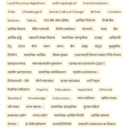
Land Revenue Agitations
anthropological
transformations
Tribe
Chhattisgarh
Social-Cultural Change
Birhor
Customs
Women
Tattoo.
स्टेट बैंक ऑफ इंडिया
आर्थिक नियोजन
रिजर्व बैंक
आर्थिक विकास
बैंकिंग प्रणाली
वित्तीय समावेशन
योजनाऐं।
शाख
बैंक
आर्थिक वृद्धि
सहकारी संख्या विकास
सामाजिक-सांस्कृतिक
ट्राइब
आदिवासी
टैबू
टोटम
बोंगा
शमन
सरना
बैंगा
ओझा
घोटूल
धुमकुरिया
लिंगोपेन
सामाजिक-आर्थिक
सीमांत कृषक
प्रधानमंत्री किसान सम्मान निधि योजना
बहराइच जनपद
समाजशास्त्रीय मूल्यांकन
प्रत्यक्ष लाभ हस्तांतरण (DBT)
ग्रामीण ऋणग्रस्तता
सामाजिक सशक्तिकरण
ग्रामीण अर्थव्यवस्था।
विरोधाभासों—जैसे
चीनी समाजवाद
बाजार समाजवाद
पार्टी नेतृत्व
वैचारिक लचीलापन
Experts
Education
Important
Informal
Standard
Knowledge
Instructors.
शस्य प्रतिरूप
खरीफ फसल
रबी फसल
शस्य गहनता ।
सामाजिक-सांस्कृतिक
बुनकर महिला
हथकरघा उद्योग
वस्त्र उद्योग
सामाजिक-आर्थिक स्थिति
आर्थिक समस्या
रोजगार।
हो-विकेन्द्रीकरण
जनप्रतिनिधियों
पंचायती राजव्यवस्था का विकास