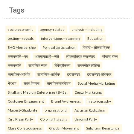
Tags
socio-economic
agency-related
analysis—including
testing—reveals
interventions—spanning
Education
SHG Membership
Political participation
विचारों—लोकतांत्रिक
सप्तक्रांति—का
असमानताओं—जैसे
लोकतांत्रिक समाजवाद
चौखम्बा राज्य
सप्तक्रांति
सामाजिक न्याय
विकेंद्रीकरण
राम मनोहर लोहिया
सामाजिक-आर्थिक
सामाजिक-आर्थिक
ट्रांसजेंडर
ट्रांसजेंडर अधिकार
भेदभाव
सतत विकास
सामाजिक समावेशन
Social Media Marketing
Small and Medium Enterprises (SMEs)
Digital Marketing
Customer Engagement
Brand Awareness.
historiography
Marxist-Ghadarite
organisational
Agrarian Radicalism
Kirti Kisan Party
Colonial Haryana
Unionist Party
Class Consciousness
Ghadar Movement
Subaltern Resistance