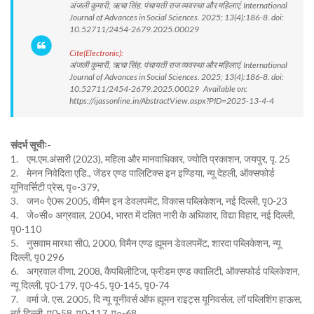
अंजली कुमारी, ऋचा सिंह. पंचायती राज व्यवस्था और महिलाएं. International
Journal of Advances in Social Sciences. 2025; 13(4):186-8. doi:
10.52711/2454-2679.2025.00029
Cite(Electronic):
अंजली कुमारी, ऋचा सिंह. पंचायती राज व्यवस्था और महिलाएं. International
Journal of Advances in Social Sciences. 2025; 13(4):186-8. doi:
10.52711/2454-2679.2025.00029 Available on:
https://ijassonline.in/AbstractView.aspx?PID=2025-13-4-4
संदर्भ सूचीः-
1. एम.एम.अंसारी (2023), महिला और मानवाधिकार, ज्योति प्रकाशन, जयपुर, पृ. 25
2. मेनन निवेदिता एडि., जेंडर एण्ड पालिटिक्स इन इण्डिया, न्यू देहली, ऑक्सफोर्ड
यूनिवर्सिटी प्रेस, पृ०-379,
3. जन० ऐ0रू 2005, वीमैन इन डेवलपमेंट, विकास पब्लिकेशन, नई दिल्ली, पृ0-23
4. जे०सी० अग्रवाल, 2004, भारत में दलित नारी के अधिकार, विद्या विहार, नई दिल्ली,
पृ0-110
5. नुसवाम मारथा सी0, 2000, विमैन एण्ड ह्यूमन डेवलपमेंट, शारदा पब्लिकेशन, न्यू
दिल्ली, पृ0 296
6. अग्रवाल वीणा, 2008, कैपबिलीटिज, फ्रीडम एण्ड क्वालिटी, ऑक्सफोर्ड पब्लिकेशन,
न्यू दिल्ली, पृ0-179, पृ0-45, पृ0-145, पृ0-74
7. वर्मा जे. एस. 2005, दि न्यू यूनीवर्स ऑफ ह्यूमन राइट्स यूनिवर्सल, लॉ पब्लिशिंग हाऊस,
नई दिल्ली, पृ0-58, पृ0-117, पृ०-68