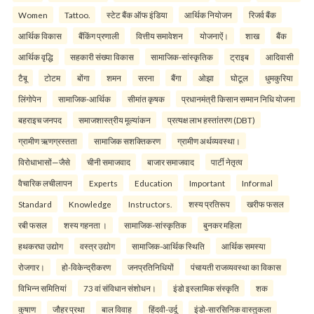
Women
Tattoo.
स्टेट बैंक ऑफ इंडिया
आर्थिक नियोजन
रिजर्व बैंक
आर्थिक विकास
बैंकिंग प्रणाली
वित्तीय समावेशन
योजनाऐं।
शाख
बैंक
आर्थिक वृद्धि
सहकारी संख्या विकास
सामाजिक-सांस्कृतिक
ट्राइब
आदिवासी
टैबू
टोटम
बोंगा
शमन
सरना
बैंगा
ओझा
घोटूल
धुमकुरिया
लिंगोपेन
सामाजिक-आर्थिक
सीमांत कृषक
प्रधानमंत्री किसान सम्मान निधि योजना
बहराइच जनपद
समाजशास्त्रीय मूल्यांकन
प्रत्यक्ष लाभ हस्तांतरण (DBT)
ग्रामीण ऋणग्रस्तता
सामाजिक सशक्तिकरण
ग्रामीण अर्थव्यवस्था।
विरोधाभासों—जैसे
चीनी समाजवाद
बाजार समाजवाद
पार्टी नेतृत्व
वैचारिक लचीलापन
Experts
Education
Important
Informal
Standard
Knowledge
Instructors.
शस्य प्रतिरूप
खरीफ फसल
रबी फसल
शस्य गहनता ।
सामाजिक-सांस्कृतिक
बुनकर महिला
हथकरघा उद्योग
वस्त्र उद्योग
सामाजिक-आर्थिक स्थिति
आर्थिक समस्या
रोजगार।
हो-विकेन्द्रीकरण
जनप्रतिनिधियों
पंचायती राजव्यवस्था का विकास
विभिन्न समितियां
73 वां संविधान संशोधन।
इंडो इस्लामिक संस्कृति
शक
कुषाण
जौहर प्रथा
बाल विवाह
हिंदवी-उर्दू
इंडो-सारसिनिक वास्तुकला