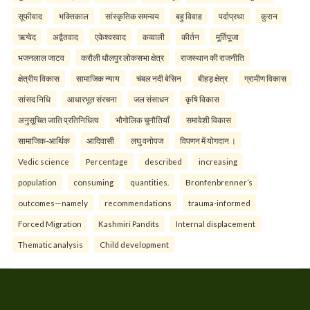
सूफीवाद
भक्तिकाल
सांस्कृतिक समन्वय
बहु विवाह
पर्दाप्रथा
कुरान
ऋग्वेद
अद्वैतवाद
एकेश्वरवाद
कव्वाली
कीर्तन
मूर्तिपूजा
भजनलाल जाटव
करौली धौलपुर लोकसभा क्षेत्र
राजस्थान की राजनीति
क्षेत्रीय विकास
सामाजिक न्याय
चंबल नदी बेसिन
बीहड़ क्षेत्र
ग्रामीण विकास
सांसद निधि
आधारभूत संरचना
जल संसाधन
कृषि विकास
अनुसूचित जाति प्रतिनिधित्व
भौगोलिक चुनौतियाँ
समावेशी विकास
सामाजिक-आर्थिक
आदिवासी
लघु वनोपज
विपणन में योगदान ।
Vedic science
Percentage
described
increasing
population
consuming
quantities.
Bronfenbrenner’s
outcomes—namely
recommendations
trauma-informed
Forced Migration
Kashmiri Pandits
Internal displacement
Thematic analysis
Child development