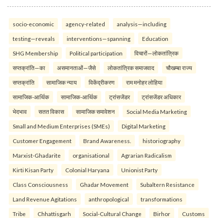
socio-economic
agency-related
analysis—including
testing—reveals
interventions—spanning
Education
SHG Membership
Political participation
विचारों—लोकतांत्रिक
सप्तक्रांति—का
असमानताओं—जैसे
लोकतांत्रिक समाजवाद
चौखम्बा राज्य
सप्तक्रांति
सामाजिक न्याय
विकेंद्रीकरण
राम मनोहर लोहिया
सामाजिक-आर्थिक
सामाजिक-आर्थिक
ट्रांसजेंडर
ट्रांसजेंडर अधिकार
भेदभाव
सतत विकास
सामाजिक समावेशन
Social Media Marketing
Small and Medium Enterprises (SMEs)
Digital Marketing
Customer Engagement
Brand Awareness.
historiography
Marxist-Ghadarite
organisational
Agrarian Radicalism
Kirti Kisan Party
Colonial Haryana
Unionist Party
Class Consciousness
Ghadar Movement
Subaltern Resistance
Land Revenue Agitations
anthropological
transformations
Tribe
Chhattisgarh
Social-Cultural Change
Birhor
Customs