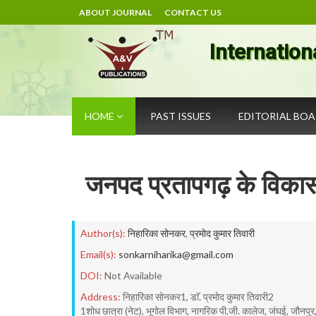
ABOUT JOURNAL
CONTACT US
Internation
HOME
PAST ISSUES
EDITORIAL BO
जनपद प्रतापगढ़ के विकासख
Author(s):
निहारिका सोनकर
,
प्रमोद कुमार तिवारी
Email(s):
sonkarniharika@gmail.com
DOI:
Not Available
Address:
निहारिका सोनकर1, डाॅ. प्रमोद कुमार तिवारी2
1शोध छात्रा (नेट), भूगोल विभाग, नागरिक पी.जी. कालेज, जंघई, जौनपुर, उत