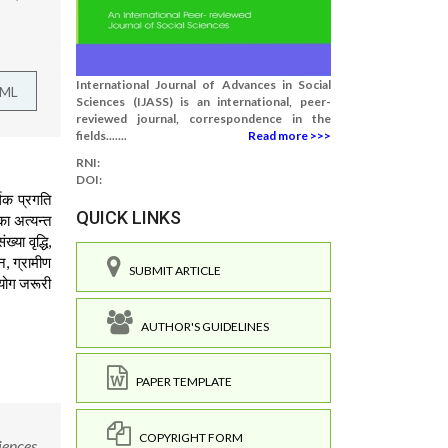
International Journal of Advances in Social
TML
Sciences (IJASS) is an international, peer-
reviewed journal, correspondence in the
fields.......
Read more >>>
RNI:
DOI:
थिक प्रगति
QUICK LINKS
ा अत्यन्त
या वृद्धि,
, ग्रामीण
SUBMIT ARTICLE
पयोग जरूरी
AUTHOR'S GUIDELINES
PAPER TEMPLATE
COPYRIGHT FORM
iences.