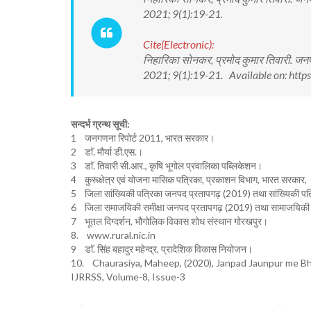
2021; 9(1):19-21.
Cite(Electronic):
निहारिका सोनकर, प्रमोद कुमार तिवारी. जनप
2021; 9(1):19-21. Available on: http
सन्दर्भ ग्रन्थ सूची:
1 जनगणना रिपोर्ट 2011, भारत सरकार।
2 डाॅ. मौर्या डी.एस.।
3 डाॅ. तिवारी सी.आर., कृषि भूगोल प्रवालिका पब्लिकेशन।
4 कुरूक्षेत्र एवं योजना मासिक पत्रिका, प्रकाशन विभाग, भारत सरकार
5 जिला सांख्यिकी पत्रिका जनपद प्रतापगढ़ (2019) तथा सांख्यिकी प
6 जिला समाजयिकी समीक्षा जनपद प्रतापगढ़ (2019) तथा सामाजयिकी
7 भूतल दिग्दर्शन, भौगोलिक विकास शोध संस्थान गोरखपुर।
8. www.rural.nic.in
9 डाॅ. सिंह बहादुर महेन्द्र, प्रादेशिक विकास नियोजन।
10. Chaurasiya, Maheep, (2020), Janpad Jaunpur me Bh
IJRRSS, Volume-8, Issue-3