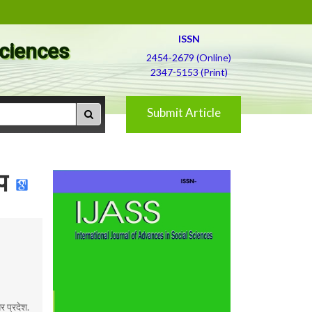
ISSN
Sciences
2454-2679 (Online)
2347-5153 (Print)
Submit Article
प
र प्रदेश.