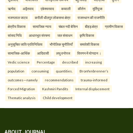
ऋग्वेद
अद्वैतवाद
एकेश्वरवाद
कव्वाली
कीर्तन
मूर्तिपूजा
भजनलाल जाटव
करौली धौलपुर लोकसभा क्षेत्र
राजस्थान की राजनीति
क्षेत्रीय विकास
सामाजिक न्याय
चंबल नदी बेसिन
बीहड़ क्षेत्र
ग्रामीण विकास
सांसद निधि
आधारभूत संरचना
जल संसाधन
कृषि विकास
अनुसूचित जाति प्रतिनिधित्व
भौगोलिक चुनौतियाँ
समावेशी विकास
सामाजिक-आर्थिक
आदिवासी
लघु वनोपज
विपणन में योगदान ।
Vedic science
Percentage
described
increasing
population
consuming
quantities.
Bronfenbrenner’s
outcomes—namely
recommendations
trauma-informed
Forced Migration
Kashmiri Pandits
Internal displacement
Thematic analysis
Child development
ABOUT JOURNAL