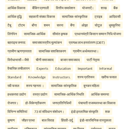
आर्थिक विकास
बैंकिंग प्रणाली
वित्तीय समावेशन
योजनाऐं।
शाख
बैंक
आर्थिक वृद्धि
सहकारी संख्या विकास
सामाजिक-सांस्कृतिक
ट्राइब
आदिवासी
टैबू
टोटम
बोंगा
शमन
सरना
बैंगा
ओझा
घोटूल
धुमकुरिया
लिंगोपेन
सामाजिक-आर्थिक
सीमांत कृषक
प्रधानमंत्री किसान सम्मान निधि योजना
बहराइच जनपद
समाजशास्त्रीय मूल्यांकन
प्रत्यक्ष लाभ हस्तांतरण (DBT)
ग्रामीण ऋणग्रस्तता
सामाजिक सशक्तिकरण
ग्रामीण अर्थव्यवस्था।
विरोधाभासों—जैसे
चीनी समाजवाद
बाजार समाजवाद
पार्टी नेतृत्व
वैचारिक लचीलापन
Experts
Education
Important
Informal
Standard
Knowledge
Instructors.
शस्य प्रतिरूप
खरीफ फसल
रबी फसल
शस्य गहनता ।
सामाजिक-सांस्कृतिक
बुनकर महिला
हथकरघा उद्योग
वस्त्र उद्योग
सामाजिक-आर्थिक स्थिति
आर्थिक समस्या
रोजगार।
हो-विकेन्द्रीकरण
जनप्रतिनिधियों
पंचायती राजव्यवस्था का विकास
विभिन्न समितियां
73 वां संविधान संशोधन।
इंडो इस्लामिक संस्कृति
शक
कुषाण
जौहर प्रथा
बाल विवाह
हिंदवी-उर्दू
इंडो-सारसिनिक वास्तुकला
सूफीवाद
भक्तिकाल
सांस्कृतिक समन्वय
बहु विवाह
पर्दाप्रथा
कुरान