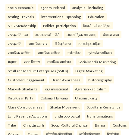
socio-economic
agency-related
analysis—including
testing—reveals
interventions—spanning
Education
SHG Membership
Political participation
विचारों—लोकतांत्रिक
सप्तक्रांति—का
असमानताओं—जैसे
लोकतांत्रिक समाजवाद
चौखम्बा राज्य
सप्तक्रांति
सामाजिक न्याय
विकेंद्रीकरण
राम मनोहर लोहिया
सामाजिक-आर्थिक
सामाजिक-आर्थिक
ट्रांसजेंडर
ट्रांसजेंडर अधिकार
भेदभाव
सतत विकास
सामाजिक समावेशन
Social Media Marketing
Small and Medium Enterprises (SMEs)
Digital Marketing
Customer Engagement
Brand Awareness.
historiography
Marxist-Ghadarite
organisational
Agrarian Radicalism
Kirti Kisan Party
Colonial Haryana
Unionist Party
Class Consciousness
Ghadar Movement
Subaltern Resistance
Land Revenue Agitations
anthropological
transformations
Tribe
Chhattisgarh
Social-Cultural Change
Birhor
Customs
Women
Tattoo.
स्टेट बैंक ऑफ इंडिया
आर्थिक नियोजन
रिजर्व बैंक