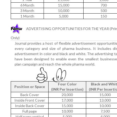
6 Month
15,000
700
3 Month
10,000
500
1 Month
5,000
150
ADVERTISING OPPORTUNITIES FOR THE YEAR (Prin
Only)
Journal provides a host of flexible advertisement opportuniti
every category and size of pharma business. It includes di
advertisement in color and black and white. The advertising ta
have been designed to enable even the smallest businesse
plan campaign and reach the whole pharma world.
Four Color
Black and Whi
Position or Space
(INR Per Insertion)
(INR Per Inserti
Back Cover
20,000
15,000
Inside Front Cover
17,000
13,000
Inside Back Cover
15,000
10,000
Full page
10,000
7,500
Half page vertical
5,000
4,000