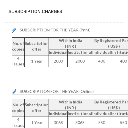
SUBSCRIPTION CHARGES:
SUBSCRIPTION FOR THE YEAR (Print)
Within India
By Registered Par
No. of
Subscription
( INR )
( US$ )
copies
offer
Individual
Institutional
Individual
Instituti
4
1 Year
2000
2000
400
400
Issues
SUBSCRIPTION FOR THE YEAR (Online)
Within India
By Registered Par
No. of
Subscription
( INR )
( US$ )
copies
offer
Individual
Institutional
Individual
Instituti
4
1 Year
3068
3068
550
550
Issues