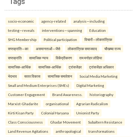
Tags
socio-economic
agency-related
analysis—including
testing—reveals
interventions—spanning
Education
SHG Membership
Political participation
विचारों—लोकतांत्रिक
सप्तक्रांति—का
असमानताओं—जैसे
लोकतांत्रिक समाजवाद
चौखम्बा राज्य
सप्तक्रांति
सामाजिक न्याय
विकेंद्रीकरण
राम मनोहर लोहिया
सामाजिक-आर्थिक
सामाजिक-आर्थिक
ट्रांसजेंडर
ट्रांसजेंडर अधिकार
भेदभाव
सतत विकास
सामाजिक समावेशन
Social Media Marketing
Small and Medium Enterprises (SMEs)
Digital Marketing
Customer Engagement
Brand Awareness.
historiography
Marxist-Ghadarite
organisational
Agrarian Radicalism
Kirti Kisan Party
Colonial Haryana
Unionist Party
Class Consciousness
Ghadar Movement
Subaltern Resistance
Land Revenue Agitations
anthropological
transformations