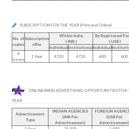
SUBSCRIPTION FOR THE YEAR (Print and Online)
Within India
By Registered Par
No. of
Subscription
( INR )
( US$ )
copies
offer
Individual
Institutional
Individual
Instituti
4
1 Year
4720
4720
600
600
Issues
ONLINE(WEB) ADVERTISING OPPORTUNITIES FOR 
YEAR
INDIAN AGENCIES
FOREIGN AGENCI
Advertisement
(INR Per
(US$ Per
Type
Advertisement)
Advertisement
1 Year
25,000
1,000