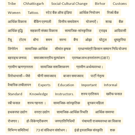
Tribe
Chhattisgarh
Social-Cultural Change
Birhor
Customs
Women
Tattoo.
स्टेट बैंक ऑफ इंडिया
आर्थिक नियोजन
रिजर्व बैंक
आर्थिक विकास
बैंकिंग प्रणाली
वित्तीय समावेशन
योजनाऐं।
शाख
बैंक
आर्थिक वृद्धि
सहकारी संख्या विकास
सामाजिक-सांस्कृतिक
ट्राइब
आदिवासी
टैबू
टोटम
बोंगा
शमन
सरना
बैंगा
ओझा
घोटूल
धुमकुरिया
लिंगोपेन
सामाजिक-आर्थिक
सीमांत कृषक
प्रधानमंत्री किसान सम्मान निधि योजना
बहराइच जनपद
समाजशास्त्रीय मूल्यांकन
प्रत्यक्ष लाभ हस्तांतरण (DBT)
ग्रामीण ऋणग्रस्तता
सामाजिक सशक्तिकरण
ग्रामीण अर्थव्यवस्था।
विरोधाभासों—जैसे
चीनी समाजवाद
बाजार समाजवाद
पार्टी नेतृत्व
वैचारिक लचीलापन
Experts
Education
Important
Informal
Standard
Knowledge
Instructors.
शस्य प्रतिरूप
खरीफ फसल
रबी फसल
शस्य गहनता ।
सामाजिक-सांस्कृतिक
बुनकर महिला
हथकरघा उद्योग
वस्त्र उद्योग
सामाजिक-आर्थिक स्थिति
आर्थिक समस्या
रोजगार।
हो-विकेन्द्रीकरण
जनप्रतिनिधियों
पंचायती राजव्यवस्था का विकास
विभिन्न समितियां
73 वां संविधान संशोधन।
इंडो इस्लामिक संस्कृति
शक