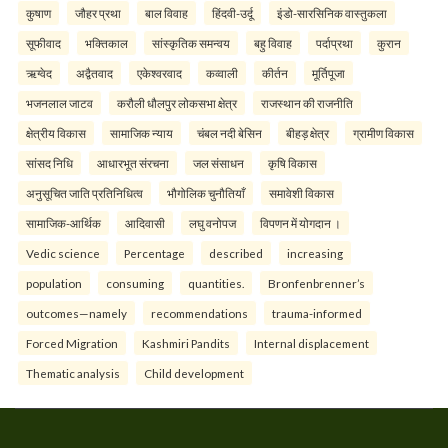
कुषाण
जौहर प्रथा
बाल विवाह
हिंदवी-उर्दू
इंडो-सारसिनिक वास्तुकला
सूफीवाद
भक्तिकाल
सांस्कृतिक समन्वय
बहु विवाह
पर्दाप्रथा
कुरान
ऋग्वेद
अद्वैतवाद
एकेश्वरवाद
कव्वाली
कीर्तन
मूर्तिपूजा
भजनलाल जाटव
करौली धौलपुर लोकसभा क्षेत्र
राजस्थान की राजनीति
क्षेत्रीय विकास
सामाजिक न्याय
चंबल नदी बेसिन
बीहड़ क्षेत्र
ग्रामीण विकास
सांसद निधि
आधारभूत संरचना
जल संसाधन
कृषि विकास
अनुसूचित जाति प्रतिनिधित्व
भौगोलिक चुनौतियाँ
समावेशी विकास
सामाजिक-आर्थिक
आदिवासी
लघु वनोपज
विपणन में योगदान ।
Vedic science
Percentage
described
increasing
population
consuming
quantities.
Bronfenbrenner’s
outcomes—namely
recommendations
trauma-informed
Forced Migration
Kashmiri Pandits
Internal displacement
Thematic analysis
Child development