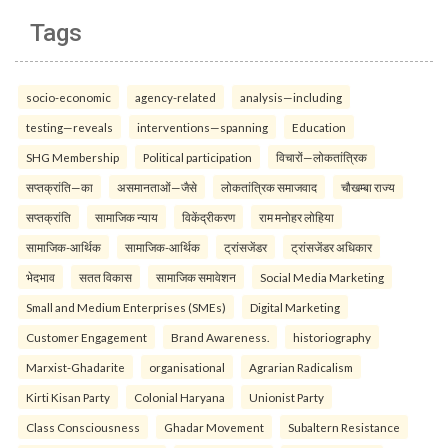
Tags
socio-economic
agency-related
analysis—including
testing—reveals
interventions—spanning
Education
SHG Membership
Political participation
विचारों—लोकतांत्रिक
सप्तक्रांति—का
असमानताओं—जैसे
लोकतांत्रिक समाजवाद
चौखम्बा राज्य
सप्तक्रांति
सामाजिक न्याय
विकेंद्रीकरण
राम मनोहर लोहिया
सामाजिक-आर्थिक
सामाजिक-आर्थिक
ट्रांसजेंडर
ट्रांसजेंडर अधिकार
भेदभाव
सतत विकास
सामाजिक समावेशन
Social Media Marketing
Small and Medium Enterprises (SMEs)
Digital Marketing
Customer Engagement
Brand Awareness.
historiography
Marxist-Ghadarite
organisational
Agrarian Radicalism
Kirti Kisan Party
Colonial Haryana
Unionist Party
Class Consciousness
Ghadar Movement
Subaltern Resistance