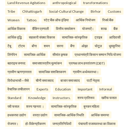
Land Revenue Agitations
anthropological
transformations
Tribe
Chhattisgarh
Social-Cultural Change
Birhor
Customs
Women
Tattoo.
स्टेट बैंक ऑफ इंडिया
आर्थिक नियोजन
रिजर्व बैंक
आर्थिक विकास
बैंकिंग प्रणाली
वित्तीय समावेशन
योजनाऐं।
शाख
बैंक
आर्थिक वृद्धि
सहकारी संख्या विकास
सामाजिक-सांस्कृतिक
ट्राइब
आदिवासी
टैबू
टोटम
बोंगा
शमन
सरना
बैंगा
ओझा
घोटूल
धुमकुरिया
लिंगोपेन
सामाजिक-आर्थिक
सीमांत कृषक
प्रधानमंत्री किसान सम्मान निधि योजना
बहराइच जनपद
समाजशास्त्रीय मूल्यांकन
प्रत्यक्ष लाभ हस्तांतरण (DBT)
ग्रामीण ऋणग्रस्तता
सामाजिक सशक्तिकरण
ग्रामीण अर्थव्यवस्था।
विरोधाभासों—जैसे
चीनी समाजवाद
बाजार समाजवाद
पार्टी नेतृत्व
वैचारिक लचीलापन
Experts
Education
Important
Informal
Standard
Knowledge
Instructors.
शस्य प्रतिरूप
खरीफ फसल
रबी फसल
शस्य गहनता ।
सामाजिक-सांस्कृतिक
बुनकर महिला
हथकरघा उद्योग
वस्त्र उद्योग
सामाजिक-आर्थिक स्थिति
आर्थिक समस्या
रोजगार।
हो-विकेन्द्रीकरण
जनप्रतिनिधियों
पंचायती राजव्यवस्था का विकास