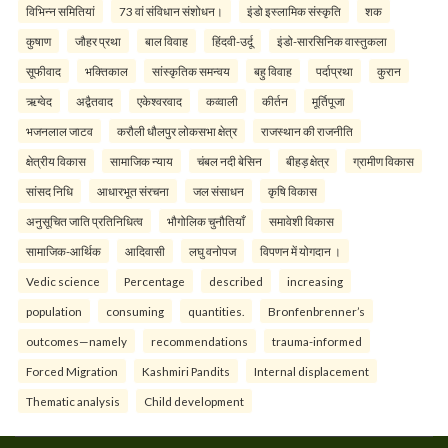
विभिन्न समितियां
73 वां संविधान संशोधन।
इंडो इस्लामिक संस्कृति
शक
कुषाण
जौहर प्रथा
बाल विवाह
हिंदवी-उर्दू
इंडो-सारसिनिक वास्तुकला
सूफीवाद
भक्तिकाल
सांस्कृतिक समन्वय
बहु विवाह
पर्दाप्रथा
कुरान
ऋग्वेद
अद्वैतवाद
एकेश्वरवाद
कव्वाली
कीर्तन
मूर्तिपूजा
भजनलाल जाटव
करौली धौलपुर लोकसभा क्षेत्र
राजस्थान की राजनीति
क्षेत्रीय विकास
सामाजिक न्याय
चंबल नदी बेसिन
बीहड़ क्षेत्र
ग्रामीण विकास
सांसद निधि
आधारभूत संरचना
जल संसाधन
कृषि विकास
अनुसूचित जाति प्रतिनिधित्व
भौगोलिक चुनौतियाँ
समावेशी विकास
सामाजिक-आर्थिक
आदिवासी
लघु वनोपज
विपणन में योगदान ।
Vedic science
Percentage
described
increasing
population
consuming
quantities.
Bronfenbrenner’s
outcomes—namely
recommendations
trauma-informed
Forced Migration
Kashmiri Pandits
Internal displacement
Thematic analysis
Child development