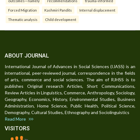
outcomes—namely
recommendations
trauma-informed
Forced Migration
Kashmiri Pandits
Internal displacement
Thematic analysis
Child development
ABOUT JOURNAL
International Journal of Advances in Social Sciences (IJASS) is an
international, peer-reviewed journal, correspondence in the fields
of arts, commerce and social sciences. The aim of RJHSS is to
publishes Original research Articles, Short Communications,
Review Articles in Linguistics, Commerce, Anthropology, Sociology,
Geography, Economics, History, Environmental Studies, Business
Administration, Home Science, Public Health, Political Science,
Demography, Cultural Studies, Ethnography and Sociolinguistics
Read More
VISITORS