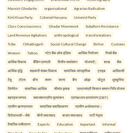
Marxist-Ghadarite
organisational
Agrarian Radicalism
Kirti Kisan Party
Colonial Haryana
Unionist Party
Class Consciousness
Ghadar Movement
Subaltern Resistance
Land Revenue Agitations
anthropological
transformations
Tribe
Chhattisgarh
Social-Cultural Change
Birhor
Customs
Women
Tattoo.
स्टेट बैंक ऑफ इंडिया
आर्थिक नियोजन
रिजर्व बैंक
आर्थिक विकास
बैंकिंग प्रणाली
वित्तीय समावेशन
योजनाऐं।
शाख
बैंक
आर्थिक वृद्धि
सहकारी संख्या विकास
सामाजिक-सांस्कृतिक
ट्राइब
आदिवासी
टैबू
टोटम
बोंगा
शमन
सरना
बैंगा
ओझा
घोटूल
धुमकुरिया
लिंगोपेन
सामाजिक-आर्थिक
सीमांत कृषक
प्रधानमंत्री किसान सम्मान निधि योजना
बहराइच जनपद
समाजशास्त्रीय मूल्यांकन
प्रत्यक्ष लाभ हस्तांतरण (DBT)
ग्रामीण ऋणग्रस्तता
सामाजिक सशक्तिकरण
ग्रामीण अर्थव्यवस्था।
विरोधाभासों—जैसे
चीनी समाजवाद
बाजार समाजवाद
पार्टी नेतृत्व
वैचारिक लचीलापन
Experts
Education
Important
Informal