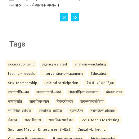
Tags
socio-economic
agency-related
analysis—including
testing—reveals
interventions—spanning
Education
SHG Membership
Political participation
विचारों—लोकतांत्रिक
सप्तक्रांति—का
असमानताओं—जैसे
लोकतांत्रिक समाजवाद
चौखम्बा राज्य
सप्तक्रांति
सामाजिक न्याय
विकेंद्रीकरण
राम मनोहर लोहिया
सामाजिक-आर्थिक
सामाजिक-आर्थिक
ट्रांसजेंडर
ट्रांसजेंडर अधिकार
भेदभाव
सतत विकास
सामाजिक समावेशन
Social Media Marketing
Small and Medium Enterprises (SMEs)
Digital Marketing
Customer Engagement
Brand Awareness.
historiography