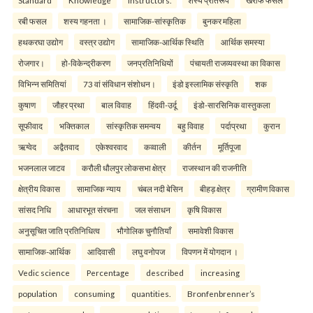
Standard
Knowledge
Instructors.
शस्य प्रतिरूप
खरीफ फसल
रबी फसल
शस्य गहनता ।
सामाजिक-सांस्कृतिक
बुनकर महिला
हथकरघा उद्योग
वस्त्र उद्योग
सामाजिक-आर्थिक स्थिति
आर्थिक समस्या
रोजगार।
हो-विकेन्द्रीकरण
जनप्रतिनिधियों
पंचायती राजव्यवस्था का विकास
विभिन्न समितियां
73 वां संविधान संशोधन।
इंडो इस्लामिक संस्कृति
शक
कुषाण
जौहर प्रथा
बाल विवाह
हिंदवी-उर्दू
इंडो-सारसिनिक वास्तुकला
सूफीवाद
भक्तिकाल
सांस्कृतिक समन्वय
बहु विवाह
पर्दाप्रथा
कुरान
ऋग्वेद
अद्वैतवाद
एकेश्वरवाद
कव्वाली
कीर्तन
मूर्तिपूजा
भजनलाल जाटव
करौली धौलपुर लोकसभा क्षेत्र
राजस्थान की राजनीति
क्षेत्रीय विकास
सामाजिक न्याय
चंबल नदी बेसिन
बीहड़ क्षेत्र
ग्रामीण विकास
सांसद निधि
आधारभूत संरचना
जल संसाधन
कृषि विकास
अनुसूचित जाति प्रतिनिधित्व
भौगोलिक चुनौतियाँ
समावेशी विकास
सामाजिक-आर्थिक
आदिवासी
लघु वनोपज
विपणन में योगदान ।
Vedic science
Percentage
described
increasing
population
consuming
quantities.
Bronfenbrenner’s