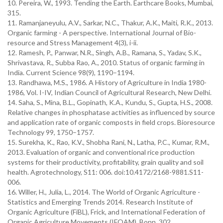
10. Pereira, W., 1993. Tending the Earth. Earthcare Books, Mumbai,
315.
11. Ramanjaneyulu, A.V., Sarkar, N.C., Thakur, A.K., Maiti, R.K., 2013.
Organic farming - A perspective. International Journal of Bio-
resource and Stress Management 4(3), i-ii.
12. Ramesh, P., Panwar, N.R., Singh, A.B., Ramana, S., Yadav, S.K.,
Shrivastava, R., Subba Rao, A., 2010. Status of organic farming in
India. Current Science 98(9), 1190–1194.
13. Randhawa, M.S., 1986. A History of Agriculture in India 1980-
1986, Vol. I-IV, Indian Council of Agricultural Research, New Delhi.
14. Saha, S., Mina, B.L., Gopinath, K.A., Kundu, S., Gupta, H.S., 2008.
Relative changes in phosphatase activities as influenced by source
and application rate of organic composts in field crops. Bioresource
Technology 99, 1750–1757.
15. Surekha, K., Rao, K.V., Shobha Rani, N., Latha, P.C., Kumar, R.M.,
2013. Evaluation of organic and conventional rice production
systems for their productivity, profitability, grain quality and soil
health. Agrotechnology, S11: 006. doi:10.4172/2168-9881.S11-
006.
16. Willer, H., Julia, L., 2014. The World of Organic Agriculture -
Statistics and Emerging Trends 2014. Research Institute of
Organic Agriculture (FiBL), Frick, and International Federation of
Organic Agriculture Movements (IFOAM), Bonn, 302.