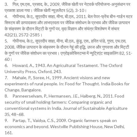
3. गिल, एम.एस., प्रसाद, के., 2009, जैविक खेती पर नेटवर्क परियोजना-अनुसंधान पर
प्रकाश डाला गया। जैविक खेती न्यूज़लैटर 5(2), 3-10।
4. गोपीनाथ, के.ए., सुप्रदीप साहा, मीना, बी.एल., 2011. बेल पेपर-फ्रेंच बीन-गार्डन मटर
सिस्टम की उत्पादकता और लाभप्रदता पर जैविक संशोधन के प्रभाव और जैविक उत्पादन
के संक्रमण के दौरान मिट्टी के गुणों पर, मृदा विज्ञान और संयंत्र विश्लेषण में संचार
42(21), 2572-2585।
5. गोपीनाथ, के.ए., सुप्रदीप साहा, मीना, बी.एल., कुंडू, एस., हरित पांडे, गुप्ता, एच.एस,
2008, जैविक उत्पादन के संक्रमण के दौरान गेहूं की वृद्धि, उपज और गुणवत्ता और मिट्टी
के गुणों पर जैविक संशोधन का प्रभाव। एग्रोइकोसिस्टम्स में न्यूट्रिएंट साइकलिंग 82, 51-
60।
6. Howard, A., 1943. An Agricultural Testament. The Oxford
University Press, Oxford, 243.
7. Mahale, P., Soree, H., 1999. Ancient visions and new
experiments of rural people. In: Food for Thought. India Books for
Change, Bangalore.
8. Panneerselvam, P., Hermansen, J.E., Halberg, N., 2011. Food
security of small holding farmers: Comparing organic and
conventional systems in India. Journal of Sustainable Agriculture
35, 48–68.
9. Partap, T., Vaidya, C.S., 2009. Organic farmers speak on
economics and beyond. Westville Publishing House, New Delhi,
161.