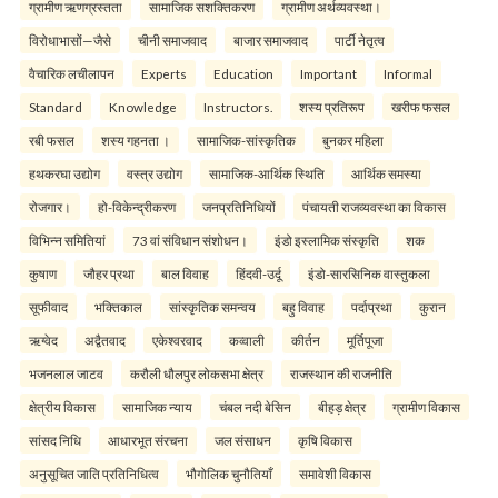
ग्रामीण ऋणग्रस्तता
सामाजिक सशक्तिकरण
ग्रामीण अर्थव्यवस्था।
विरोधाभासों—जैसे
चीनी समाजवाद
बाजार समाजवाद
पार्टी नेतृत्व
वैचारिक लचीलापन
Experts
Education
Important
Informal
Standard
Knowledge
Instructors.
शस्य प्रतिरूप
खरीफ फसल
रबी फसल
शस्य गहनता ।
सामाजिक-सांस्कृतिक
बुनकर महिला
हथकरघा उद्योग
वस्त्र उद्योग
सामाजिक-आर्थिक स्थिति
आर्थिक समस्या
रोजगार।
हो-विकेन्द्रीकरण
जनप्रतिनिधियों
पंचायती राजव्यवस्था का विकास
विभिन्न समितियां
73 वां संविधान संशोधन।
इंडो इस्लामिक संस्कृति
शक
कुषाण
जौहर प्रथा
बाल विवाह
हिंदवी-उर्दू
इंडो-सारसिनिक वास्तुकला
सूफीवाद
भक्तिकाल
सांस्कृतिक समन्वय
बहु विवाह
पर्दाप्रथा
कुरान
ऋग्वेद
अद्वैतवाद
एकेश्वरवाद
कव्वाली
कीर्तन
मूर्तिपूजा
भजनलाल जाटव
करौली धौलपुर लोकसभा क्षेत्र
राजस्थान की राजनीति
क्षेत्रीय विकास
सामाजिक न्याय
चंबल नदी बेसिन
बीहड़ क्षेत्र
ग्रामीण विकास
सांसद निधि
आधारभूत संरचना
जल संसाधन
कृषि विकास
अनुसूचित जाति प्रतिनिधित्व
भौगोलिक चुनौतियाँ
समावेशी विकास