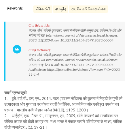
Keywords:
जैविक खेती
वृक्षायुर्वेद
राष्ट्रीय कृषि विकास योजना
Cite this article:
के.एल. मौर्य, चाँदनी कुशवाहा. भारत में जैविक खेती अनुसंधान: वर्तमान स्थिति और
भविष्य की राह. International Journal of Advances in Social Sciences.
2023; 11(1)23-0. doi: 10.52711/2454-2679.2023.00004
Cite(Electronic):
के.एल. मौर्य, चाँदनी कुशवाहा. भारत में जैविक खेती अनुसंधान: वर्तमान स्थिति और
भविष्य की राह. International Journal of Advances in Social Sciences.
2023; 11(1)23-0. doi: 10.52711/2454-2679.2023.00004
Available on: https://ijassonline.in/AbstractView.aspx?PID=2023-
11-1-4
संदर्भ ग्रन्थ सूची
1. दुबे, वाई.पी., दत्त, एन., 2014. मटर (पाइसम सैटिवम) की तुलना में मिट्टी के गुणों की
उत्पादकता और गुणवत्ता पर पोषक तत्वों के जैविक, अकार्बनिक और एकीकृत उपयोग का
प्रभाव। भारतीय कृषि विज्ञान जर्नल 84(10), 1195-1200।
2. आईहॉर्न, एफ., मैडर, पी., रामकृष्णन, एम., 2009, छोटे किसानों की आजीविका पर
जैविक कपास की खेती का प्रभाव: मध्य भारत में मैकाल बायोरे परियोजना से साक्ष्य, जैविक
खेती न्यूज़लैटर 5(1), 19-21।