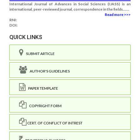
International Journal of Advances in Social Sciences (IJASS) is an
international, peer-reviewed journal, correspondence in the fields.......
Read more >>>
RNI:
DOI:
QUICK LINKS
SUBMIT ARTICLE
AUTHOR'S GUIDELINES
PAPER TEMPLATE
COPYRIGHT FORM
CERT. OF CONFLICT OF INTREST