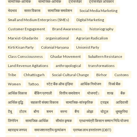
सामाजिक-आर्थिक
सामाजिक-आर्थिक
ट्रांसजेंडर
ट्रांसजेंडर अधिकार
भेदभाव
सतत विकास
सामाजिक समावेशन
Social Media Marketing
Small and Medium Enterprises (SMEs)
Digital Marketing
Customer Engagement
Brand Awareness.
historiography
Marxist-Ghadarite
organisational
Agrarian Radicalism
Kirti Kisan Party
Colonial Haryana
Unionist Party
Class Consciousness
Ghadar Movement
Subaltern Resistance
Land Revenue Agitations
anthropological
transformations
Tribe
Chhattisgarh
Social-Cultural Change
Birhor
Customs
Women
Tattoo.
स्टेट बैंक ऑफ इंडिया
आर्थिक नियोजन
रिजर्व बैंक
आर्थिक विकास
बैंकिंग प्रणाली
वित्तीय समावेशन
योजनाऐं।
शाख
बैंक
आर्थिक वृद्धि
सहकारी संख्या विकास
सामाजिक-सांस्कृतिक
ट्राइब
आदिवासी
टैबू
टोटम
बोंगा
शमन
सरना
बैंगा
ओझा
घोटूल
धुमकुरिया
लिंगोपेन
सामाजिक-आर्थिक
सीमांत कृषक
प्रधानमंत्री किसान सम्मान निधि योजना
बहराइच जनपद
समाजशास्त्रीय मूल्यांकन
प्रत्यक्ष लाभ हस्तांतरण (DBT)