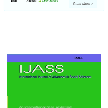
DOI:
Access:
Open Access
Read More