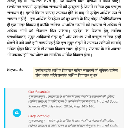
अपितु यह भी निर्धारित करते हंै कि विकास किन दशाओं में किया जाए।
छत्तीसगढ़ राज्य में प्राकृतिक संसाधनों की प्रचुरता है जिसमें खनिज एक प्रमुख
संसाधन है। इतनी विशाल सम्पदा उपलब्ध होनें के बाद भी प्रदेश आर्थिक रूप से
सम्पन्न नहीं हैं। इस आर्थिक पिछड़ेपन को दूर करने के लिए तीव्र औद्योगिकीकरण
ही एक मात्र विकल्प हैं क्योंकि खनिज आधारित उद्योगों की स्थापना से अधिक से
अधिक लोगों को रोजगार मिल सकेगा। प्रदेश के विकास हेतु सर्वोच्च
प्राथमिकताएं सुदूर आदिवासी क्षेत्र हंै और लगभग सभी प्रमुख खनिज इन्हीं
क्षेत्रों में पाये जाते हंै तात्पर्य यह है कि इस सुदूर क्षेत्रों में उपलब्ध खनिजों का यदि
उचित दोहन किया जाये तो उनका विकास स्वतः ही होगा। रोजगार के नये अवसर
भी उपलब्ध होंगे तथा क्षेत्र का सामरिक आर्थिक विकास होगा।
Keywords:
छत्तीसगढ़ के आर्थिक विकास में खनिज संसाधनों की भूमिका (खनिज
संसाधन के जरिये राज्य के आर्थिक विकास में सुधार)
Cite this article:
तुलाराम ठाकुर, . छत्तीसगढ़ के आर्थिक विकास में खनिज संसाधनों की भूमिका
(खनिज संसाधन के जरिये राज्य के आर्थिक विकास में सुधार). Int. J. Ad. Social
Sciences 4(3): July- Sept., 2016; Page 143-148.
Cite(Electronic):
तुलाराम ठाकुर, . छत्तीसगढ़ के आर्थिक विकास में खनिज संसाधनों की भूमिका
(खनिज संसाधन के जरिये राज्य के आर्थिक विकास में सुधार). Int. J. Ad. Social