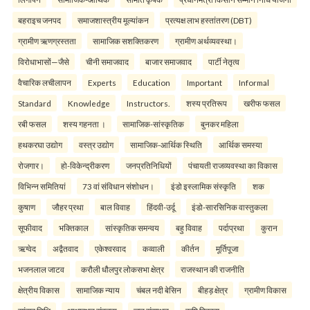
बहराइच जनपद
समाजशास्त्रीय मूल्यांकन
प्रत्यक्ष लाभ हस्तांतरण (DBT)
ग्रामीण ऋणग्रस्तता
सामाजिक सशक्तिकरण
ग्रामीण अर्थव्यवस्था।
विरोधाभासों—जैसे
चीनी समाजवाद
बाजार समाजवाद
पार्टी नेतृत्व
वैचारिक लचीलापन
Experts
Education
Important
Informal
Standard
Knowledge
Instructors.
शस्य प्रतिरूप
खरीफ फसल
रबी फसल
शस्य गहनता ।
सामाजिक-सांस्कृतिक
बुनकर महिला
हथकरघा उद्योग
वस्त्र उद्योग
सामाजिक-आर्थिक स्थिति
आर्थिक समस्या
रोजगार।
हो-विकेन्द्रीकरण
जनप्रतिनिधियों
पंचायती राजव्यवस्था का विकास
विभिन्न समितियां
73 वां संविधान संशोधन।
इंडो इस्लामिक संस्कृति
शक
कुषाण
जौहर प्रथा
बाल विवाह
हिंदवी-उर्दू
इंडो-सारसिनिक वास्तुकला
सूफीवाद
भक्तिकाल
सांस्कृतिक समन्वय
बहु विवाह
पर्दाप्रथा
कुरान
ऋग्वेद
अद्वैतवाद
एकेश्वरवाद
कव्वाली
कीर्तन
मूर्तिपूजा
भजनलाल जाटव
करौली धौलपुर लोकसभा क्षेत्र
राजस्थान की राजनीति
क्षेत्रीय विकास
सामाजिक न्याय
चंबल नदी बेसिन
बीहड़ क्षेत्र
ग्रामीण विकास