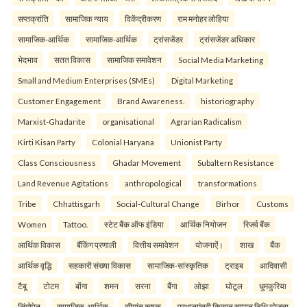
सप्तक्रांति
सामाजिक न्याय
विकेंद्रीकरण
राम मनोहर लोहिया
सामाजिक-आर्थिक
सामाजिक-आर्थिक
ट्रांसजेंडर
ट्रांसजेंडर अधिकार
भेदभाव
सतत विकास
सामाजिक समावेशन
Social Media Marketing
Small and Medium Enterprises (SMEs)
Digital Marketing
Customer Engagement
Brand Awareness.
historiography
Marxist-Ghadarite
organisational
Agrarian Radicalism
Kirti Kisan Party
Colonial Haryana
Unionist Party
Class Consciousness
Ghadar Movement
Subaltern Resistance
Land Revenue Agitations
anthropological
transformations
Tribe
Chhattisgarh
Social-Cultural Change
Birhor
Customs
Women
Tattoo.
स्टेट बैंक ऑफ इंडिया
आर्थिक नियोजन
रिजर्व बैंक
आर्थिक विकास
बैंकिंग प्रणाली
वित्तीय समावेशन
योजनाऐं।
शाख
बैंक
आर्थिक वृद्धि
सहकारी संख्या विकास
सामाजिक-सांस्कृतिक
ट्राइब
आदिवासी
टैबू
टोटम
बोंगा
शमन
सरना
बैंगा
ओझा
घोटूल
धुमकुरिया
लिंगोपेन
सामाजिक-आर्थिक
सीमांत कृषक
प्रधानमंत्री किसान सम्मान निधि योजना