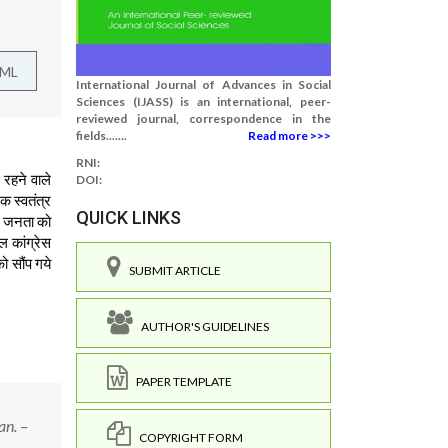
TML
International Journal of Advances in Social
Sciences (IJASS) is an international, peer-
reviewed journal, correspondence in the
fields.......
Read more >>>
RNI:
 रहने वाले
DOI:
क स्वतंत्र
QUICK LINKS
िए जनता को
ल कांग्रेस
 सौंप गये
SUBMIT ARTICLE
AUTHOR'S GUIDELINES
PAPER TEMPLATE
an. –
COPYRIGHT FORM