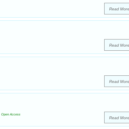
Read Mor
Read Mor
Read Mor
Open Access
Read Mor