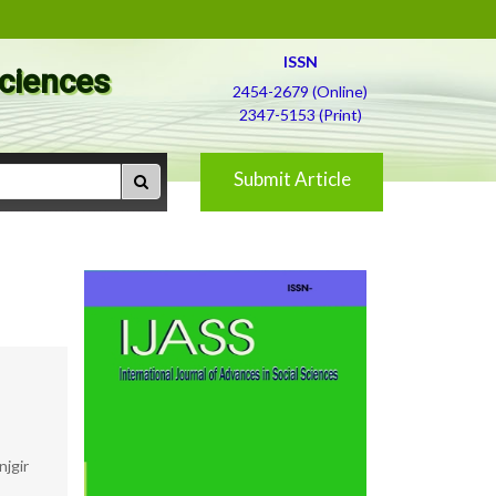
ISSN
Sciences
2454-2679 (Online)
2347-5153 (Print)
Submit Article
njgir