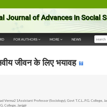
al Journal of Advances in Social 
Search
ARD
FOR AUTHORS
MORE
NEWS
नवीय जीवन के लिए भयावह
ad Verma2 1Assistant Professor (Sociology), Govt T.C.L..P.G. College, Ja
G. College, Janjgir