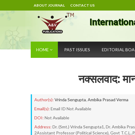
ABOUT JOURNAL
CONTACT US
Internation
HOME
PAST ISSUES
EDITORIAL BO
नक्सलवाद: मा
Author(s):
Vrinda Sengupta
,
Ambika Prasad Verma
Email(s):
Email ID Not Available
DOI:
Not Available
Address:
Dr. (Smt.) Vrinda Sengupta1, Dr. Ambika Pras
2Assistant Professor (Political Science), Govt T.C.L..P.