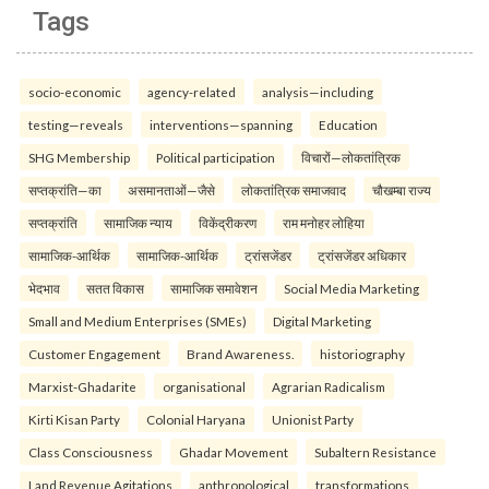
Tags
socio-economic
agency-related
analysis—including
testing—reveals
interventions—spanning
Education
SHG Membership
Political participation
विचारों—लोकतांत्रिक
सप्तक्रांति—का
असमानताओं—जैसे
लोकतांत्रिक समाजवाद
चौखम्बा राज्य
सप्तक्रांति
सामाजिक न्याय
विकेंद्रीकरण
राम मनोहर लोहिया
सामाजिक-आर्थिक
सामाजिक-आर्थिक
ट्रांसजेंडर
ट्रांसजेंडर अधिकार
भेदभाव
सतत विकास
सामाजिक समावेशन
Social Media Marketing
Small and Medium Enterprises (SMEs)
Digital Marketing
Customer Engagement
Brand Awareness.
historiography
Marxist-Ghadarite
organisational
Agrarian Radicalism
Kirti Kisan Party
Colonial Haryana
Unionist Party
Class Consciousness
Ghadar Movement
Subaltern Resistance
Land Revenue Agitations
anthropological
transformations