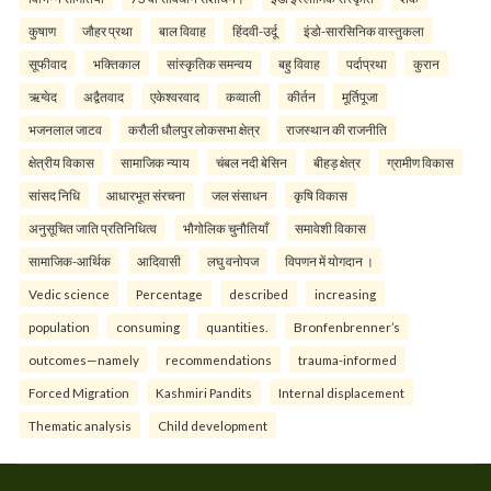
कुषाण
जौहर प्रथा
बाल विवाह
हिंदवी-उर्दू
इंडो-सारसिनिक वास्तुकला
सूफीवाद
भक्तिकाल
सांस्कृतिक समन्वय
बहु विवाह
पर्दाप्रथा
कुरान
ऋग्वेद
अद्वैतवाद
एकेश्वरवाद
कव्वाली
कीर्तन
मूर्तिपूजा
भजनलाल जाटव
करौली धौलपुर लोकसभा क्षेत्र
राजस्थान की राजनीति
क्षेत्रीय विकास
सामाजिक न्याय
चंबल नदी बेसिन
बीहड़ क्षेत्र
ग्रामीण विकास
सांसद निधि
आधारभूत संरचना
जल संसाधन
कृषि विकास
अनुसूचित जाति प्रतिनिधित्व
भौगोलिक चुनौतियाँ
समावेशी विकास
सामाजिक-आर्थिक
आदिवासी
लघु वनोपज
विपणन में योगदान ।
Vedic science
Percentage
described
increasing
population
consuming
quantities.
Bronfenbrenner’s
outcomes—namely
recommendations
trauma-informed
Forced Migration
Kashmiri Pandits
Internal displacement
Thematic analysis
Child development