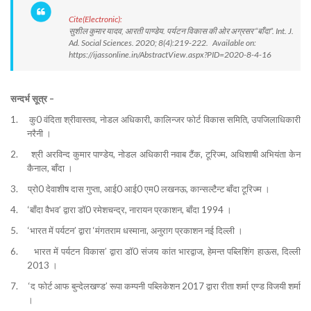
Cite(Electronic):
सुशील कुमार यादव, आरती पाण्डेय. पर्यटन विकास की ओर अग्रसर “बाँदा”. Int. J.
Ad. Social Sciences. 2020; 8(4):219-222. Available on:
https://ijassonline.in/AbstractView.aspx?PID=2020-8-4-16
सन्दर्भ सूत्र –
1.
कु0 वंदिता श्रीवास्तव, नोडल अधिकारी, कालिन्जर फोर्ट विकास समिति, उपजिलाधिकारी
नरैनी ।
2.
श्री अरविन्द कुमार पाण्डेय, नोडल अधिकारी नवाब टैंक, टूरिज्म, अधिशाषी अभियंता केन
कैनाल, बाँदा ।
3.
प्रो0 देवाशीष दास गुप्ता, आई0 आई0 एम0 लखनऊ, कान्सल्टैन्ट बाँदा टूरिज्म ।
4.
‘बाँदा वैभव’ द्वारा डॉ0 रमेशचन्द्र, नारायन प्रकाशन, बाँदा 1994 ।
5.
‘भारत में पर्यटन’ द्वारा
‘मंगतराम धस्माना, अनुराग प्रकाशन नई दिल्ली ।
6.
भारत में पर्यटन विकास’ द्वारा डॉ0 संजय कांत भारद्वाज, हेमन्त पब्लिशिंग हाऊस, दिल्ली
2013 ।
7.
‘द फोर्ट आफ बुन्देलखण्ड’ रूपा कम्पनी पब्लिकेशन 2017 द्वारा रीता शर्मा एण्ड विजयी शर्मा
।