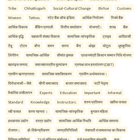
Tribe
Chhattisgarh
Social-Cultural Change
Birhor
Customs
Women
Tattoo.
स्टेट बैंक ऑफ इंडिया
आर्थिक नियोजन
रिजर्व बैंक
आर्थिक विकास
बैंकिंग प्रणाली
वित्तीय समावेशन
योजनाऐं।
शाख
बैंक
आर्थिक वृद्धि
सहकारी संख्या विकास
सामाजिक-सांस्कृतिक
ट्राइब
आदिवासी
टैबू
टोटम
बोंगा
शमन
सरना
बैंगा
ओझा
घोटूल
धुमकुरिया
लिंगोपेन
सामाजिक-आर्थिक
सीमांत कृषक
प्रधानमंत्री किसान सम्मान निधि योजना
बहराइच जनपद
समाजशास्त्रीय मूल्यांकन
प्रत्यक्ष लाभ हस्तांतरण (DBT)
ग्रामीण ऋणग्रस्तता
सामाजिक सशक्तिकरण
ग्रामीण अर्थव्यवस्था।
विरोधाभासों—जैसे
चीनी समाजवाद
बाजार समाजवाद
पार्टी नेतृत्व
वैचारिक लचीलापन
Experts
Education
Important
Informal
Standard
Knowledge
Instructors.
शस्य प्रतिरूप
खरीफ फसल
रबी फसल
शस्य गहनता ।
सामाजिक-सांस्कृतिक
बुनकर महिला
हथकरघा उद्योग
वस्त्र उद्योग
सामाजिक-आर्थिक स्थिति
आर्थिक समस्या
रोजगार।
हो-विकेन्द्रीकरण
जनप्रतिनिधियों
पंचायती राजव्यवस्था का विकास
विभिन्न समितियां
73 वां संविधान संशोधन।
इंडो इस्लामिक संस्कृति
शक