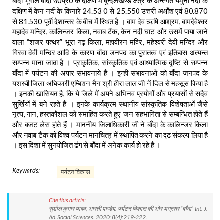
बाँदा भूगोल बाँदा उ0प्र0 के दक्षिण में बुन्देलखण्ड क्षेत्र के अन्तर्गत यमुना नदी के
दक्षिण में केन नदी के किनारे 24.53 0 से 25.550 उत्तरी अक्षाँश एवं 80.870
से 81.530 पूर्वी देशान्तर के बीच में स्थित है । बाम देव ऋषि आश्रम, बामदेवेश्वर
महादेव मन्दिर, कालिन्जर किला, नवाब टैंक, केन नदी घाट और उसमें पाया जाने
वाला “शजर पत्थर” भूरा गढ़ किला, महावीरन मंदिर, महेश्वरी देवी मन्दिर और
गिरवा देवी मन्दिर आदि के कारण बाँदा जनपद का पुरातत्व एवं इतिहास अत्यन्त
सम्पन्न माना जाता है । प्राकृतिक, सांस्कृतिक एवं आध्यात्मिक दृष्टि से सम्पन्न
बाँदा में पर्यटन की अपार संभावनाये हैं । इन्ही संभावनाओं को बाँदा जनपद के
यशस्वी जिला अधिकारी एम्बिशन मैन श्री हीरा लाल जी नें दिल से महसूस किया है
। इनकी खासियत है, कि ये जिले में अपने अभिनव प्रयोगों और प्रयासों से सदैव
सुर्खियों में बने रहते हैं । इनके कार्यक्रम स्थानीय सांस्कृतिक विशेषताओं जैसे
नृत्य, गान, हस्तकौशल को समाहित करते हुए जन सहभागिता से सम्बन्धित होते हैं
और बजट लेस होते हैं । माननीय जिलाधिकारी जी ने बाँदा के कालिन्जर किला
और नवाब टैंक को विश्व पर्यटन मानचित्र में स्थापित करने का दृढ संकल्प लिया है
। इस दिशा में सुनयोजित ढंग से बाँदा में अनेक कार्य हो रहे हैं ।
Keywords:
पर्यटन विकास
Cite this article:
सुशील कुमार यादव, आरती पाण्डेय. पर्यटन विकास की ओर अग्रसर “बाँदा”. Int. J.
Ad. Social Sciences. 2020; 8(4):219-222.