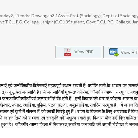
anday2, Jitendra Dewangan3 1Asstt.Prof. (Sociology), Deptt.of Sociology
ovt.T.C.L.P.G. College, Janjgir (C.G.) 3Student, Govt.T.C.L.P.G. College, Jan
View PDF
View H
जनाएँ एवं जनाँकिकीय विशेषताएँ महत्वपूर्ण स्थान रखती है, क्योंकि उसी के आधार पर शासक
त् अनुसूचित जनजाति है। ये जनजातियाँ मुख्यतः कोरिया, जाँजगीर-चाम्पा, सरगुजा, जशप
ये जनजातियाँ रूढ़ियों एवं परम्पराओं से बँधे होते हैं। इन्हें विकास की धारा से जोड़ना आसान कार
 बिंझवार, कंमार, खांड़िया, मुड़िया, पटवा, हलवा, अबुझमाड़िया, सबरिया प्रमुख हैं। ये जनजातिय
तकार एवं कृषि में संलग्न हैं, जो काफी पिछड़े हुए हैं। राज्य के विकास के लिए आवश्यक है कि इ
े जनजातियों की सभ्यता एवं संस्कृति को अक्षुण्ण रखते हुए विकास योजनाएँ क्रियान्वित 
हुआ है। जाँजगीर-चाम्पा जिला में निवासरत् सबरिया जनजाति की अपनी विशेषता है जन