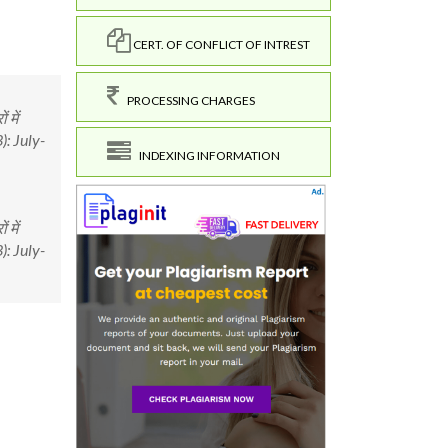
CERT. OF CONFLICT OF INTREST
PROCESSING CHARGES
में
3): July-
INDEXING INFORMATION
में
3): July-