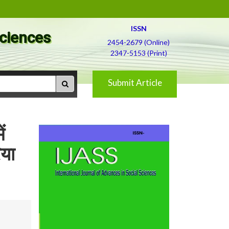
ISSN
Sciences
2454-2679 (Online)
2347-5153 (Print)
Submit Article
ं
िया