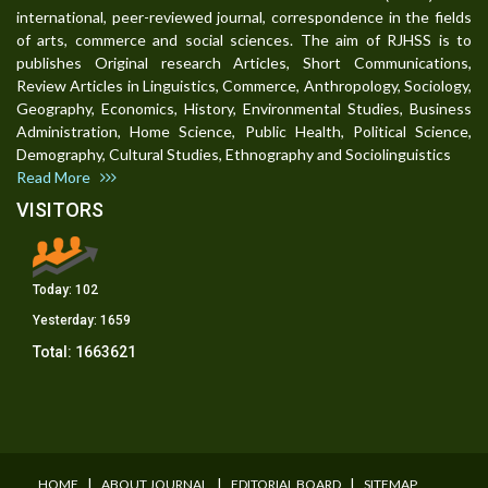
international, peer-reviewed journal, correspondence in the fields
of arts, commerce and social sciences. The aim of RJHSS is to
publishes Original research Articles, Short Communications,
Review Articles in Linguistics, Commerce, Anthropology, Sociology,
Geography, Economics, History, Environmental Studies, Business
Administration, Home Science, Public Health, Political Science,
Demography, Cultural Studies, Ethnography and Sociolinguistics
Read More
VISITORS
Today:
102
Yesterday:
1659
Total:
1663621
I
I
I
HOME
ABOUT JOURNAL
EDITORIAL BOARD
SITEMAP