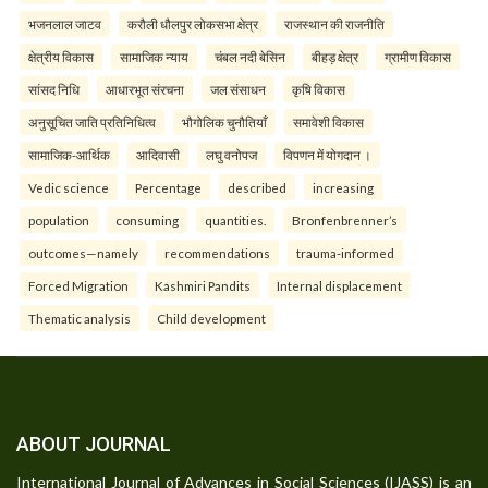
भजनलाल जाटव
करौली धौलपुर लोकसभा क्षेत्र
राजस्थान की राजनीति
क्षेत्रीय विकास
सामाजिक न्याय
चंबल नदी बेसिन
बीहड़ क्षेत्र
ग्रामीण विकास
सांसद निधि
आधारभूत संरचना
जल संसाधन
कृषि विकास
अनुसूचित जाति प्रतिनिधित्व
भौगोलिक चुनौतियाँ
समावेशी विकास
सामाजिक-आर्थिक
आदिवासी
लघु वनोपज
विपणन में योगदान ।
Vedic science
Percentage
described
increasing
population
consuming
quantities.
Bronfenbrenner’s
outcomes—namely
recommendations
trauma-informed
Forced Migration
Kashmiri Pandits
Internal displacement
Thematic analysis
Child development
ABOUT JOURNAL
International Journal of Advances in Social Sciences (IJASS) is an