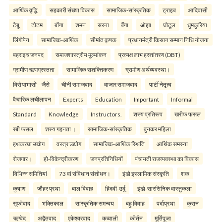
आर्थिक वृद्धि
सहकारी संख्या विकास
सामाजिक-सांस्कृतिक
ट्राइब
आदिवासी
टैबू
टोटम
बोंगा
शमन
सरना
बैंगा
ओझा
घोटूल
धुमकुरिया
लिंगोपेन
सामाजिक-आर्थिक
सीमांत कृषक
प्रधानमंत्री किसान सम्मान निधि योजना
बहराइच जनपद
समाजशास्त्रीय मूल्यांकन
प्रत्यक्ष लाभ हस्तांतरण (DBT)
ग्रामीण ऋणग्रस्तता
सामाजिक सशक्तिकरण
ग्रामीण अर्थव्यवस्था।
विरोधाभासों—जैसे
चीनी समाजवाद
बाजार समाजवाद
पार्टी नेतृत्व
वैचारिक लचीलापन
Experts
Education
Important
Informal
Standard
Knowledge
Instructors.
शस्य प्रतिरूप
खरीफ फसल
रबी फसल
शस्य गहनता ।
सामाजिक-सांस्कृतिक
बुनकर महिला
हथकरघा उद्योग
वस्त्र उद्योग
सामाजिक-आर्थिक स्थिति
आर्थिक समस्या
रोजगार।
हो-विकेन्द्रीकरण
जनप्रतिनिधियों
पंचायती राजव्यवस्था का विकास
विभिन्न समितियां
73 वां संविधान संशोधन।
इंडो इस्लामिक संस्कृति
शक
कुषाण
जौहर प्रथा
बाल विवाह
हिंदवी-उर्दू
इंडो-सारसिनिक वास्तुकला
सूफीवाद
भक्तिकाल
सांस्कृतिक समन्वय
बहु विवाह
पर्दाप्रथा
कुरान
ऋग्वेद
अद्वैतवाद
एकेश्वरवाद
कव्वाली
कीर्तन
मूर्तिपूजा