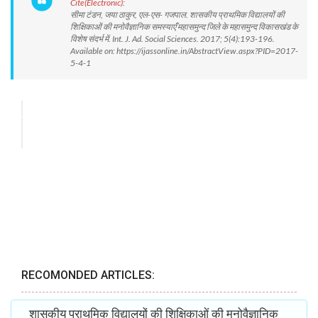
Cite(Electronic):
सीमा टंडन, जया ठाकुर, एल-एस- गजपाल. शासकीय प्राथमिक विद्यालयों की
शिक्षिकाओं की मनोवैज्ञानिक समस्याएँ महासमुन्द जिले के महासमुन्द विकासखंड के
विशेष संदर्भ में. Int. J. Ad. Social Sciences. 2017; 5(4):193-196.
Available on: https://ijassonline.in/AbstractView.aspx?PID=2017-
5-4-1
RECOMONDED ARTICLES:
शासकीय प्राथमिक विद्यालयों की शिक्षिकाओं की मनोवैज्ञानिक