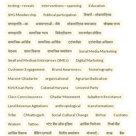
testing—reveals
interventions—spanning
Education
SHG Membership
Political participation
विचारों—लोकतांत्रिक
सप्तक्रांति—का
असमानताओं—जैसे
लोकतांत्रिक समाजवाद
चौखम्बा राज्य
सप्तक्रांति
सामाजिक न्याय
विकेंद्रीकरण
राम मनोहर लोहिया
सामाजिक-आर्थिक
सामाजिक-आर्थिक
ट्रांसजेंडर
ट्रांसजेंडर अधिकार
भेदभाव
सतत विकास
सामाजिक समावेशन
Social Media Marketing
Small and Medium Enterprises (SMEs)
Digital Marketing
Customer Engagement
Brand Awareness.
historiography
Marxist-Ghadarite
organisational
Agrarian Radicalism
Kirti Kisan Party
Colonial Haryana
Unionist Party
Class Consciousness
Ghadar Movement
Subaltern Resistance
Land Revenue Agitations
anthropological
transformations
Tribe
Chhattisgarh
Social-Cultural Change
Birhor
Customs
Women
Tattoo.
स्टेट बैंक ऑफ इंडिया
आर्थिक नियोजन
रिजर्व बैंक
आर्थिक विकास
बैंकिंग प्रणाली
वित्तीय समावेशन
योजनाऐं।
शाख
बैंक