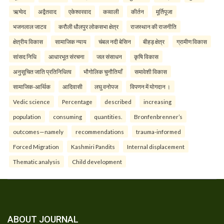
ऋग्वेद
अद्वैतवाद
एकेश्वरवाद
कव्वाली
कीर्तन
मूर्तिपूजा
भजनलाल जाटव
करौली धौलपुर लोकसभा क्षेत्र
राजस्थान की राजनीति
क्षेत्रीय विकास
सामाजिक न्याय
चंबल नदी बेसिन
बीहड़ क्षेत्र
ग्रामीण विकास
सांसद निधि
आधारभूत संरचना
जल संसाधन
कृषि विकास
अनुसूचित जाति प्रतिनिधित्व
भौगोलिक चुनौतियाँ
समावेशी विकास
सामाजिक-आर्थिक
आदिवासी
लघु वनोपज
विपणन में योगदान ।
Vedic science
Percentage
described
increasing
population
consuming
quantities.
Bronfenbrenner’s
outcomes—namely
recommendations
trauma-informed
Forced Migration
Kashmiri Pandits
Internal displacement
Thematic analysis
Child development
ABOUT JOURNAL