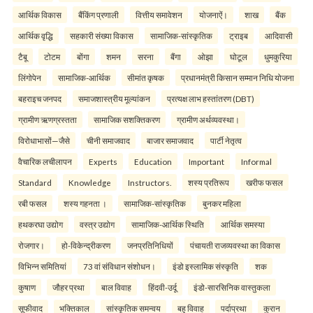
आर्थिक विकास
बैंकिंग प्रणाली
वित्तीय समावेशन
योजनाऐं।
शाख
बैंक
आर्थिक वृद्धि
सहकारी संख्या विकास
सामाजिक-सांस्कृतिक
ट्राइब
आदिवासी
टैबू
टोटम
बोंगा
शमन
सरना
बैंगा
ओझा
घोटूल
धुमकुरिया
लिंगोपेन
सामाजिक-आर्थिक
सीमांत कृषक
प्रधानमंत्री किसान सम्मान निधि योजना
बहराइच जनपद
समाजशास्त्रीय मूल्यांकन
प्रत्यक्ष लाभ हस्तांतरण (DBT)
ग्रामीण ऋणग्रस्तता
सामाजिक सशक्तिकरण
ग्रामीण अर्थव्यवस्था।
विरोधाभासों—जैसे
चीनी समाजवाद
बाजार समाजवाद
पार्टी नेतृत्व
वैचारिक लचीलापन
Experts
Education
Important
Informal
Standard
Knowledge
Instructors.
शस्य प्रतिरूप
खरीफ फसल
रबी फसल
शस्य गहनता ।
सामाजिक-सांस्कृतिक
बुनकर महिला
हथकरघा उद्योग
वस्त्र उद्योग
सामाजिक-आर्थिक स्थिति
आर्थिक समस्या
रोजगार।
हो-विकेन्द्रीकरण
जनप्रतिनिधियों
पंचायती राजव्यवस्था का विकास
विभिन्न समितियां
73 वां संविधान संशोधन।
इंडो इस्लामिक संस्कृति
शक
कुषाण
जौहर प्रथा
बाल विवाह
हिंदवी-उर्दू
इंडो-सारसिनिक वास्तुकला
सूफीवाद
भक्तिकाल
सांस्कृतिक समन्वय
बहु विवाह
पर्दाप्रथा
कुरान