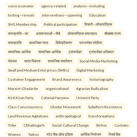
socio-economic
agency-related
analysis—including
testing—reveals
interventions—spanning
Education
SHG Membership
Political participation
विचारों—लोकतांत्रिक
सप्तक्रांति—का
असमानताओं—जैसे
लोकतांत्रिक समाजवाद
चौखम्बा राज्य
सप्तक्रांति
सामाजिक न्याय
विकेंद्रीकरण
राम मनोहर लोहिया
सामाजिक-आर्थिक
सामाजिक-आर्थिक
ट्रांसजेंडर
ट्रांसजेंडर अधिकार
भेदभाव
सतत विकास
सामाजिक समावेशन
Social Media Marketing
Small and Medium Enterprises (SMEs)
Digital Marketing
Customer Engagement
Brand Awareness.
historiography
Marxist-Ghadarite
organisational
Agrarian Radicalism
Kirti Kisan Party
Colonial Haryana
Unionist Party
Class Consciousness
Ghadar Movement
Subaltern Resistance
Land Revenue Agitations
anthropological
transformations
Tribe
Chhattisgarh
Social-Cultural Change
Birhor
Customs
Women
Tattoo.
स्टेट बैंक ऑफ इंडिया
आर्थिक नियोजन
रिजर्व बैंक