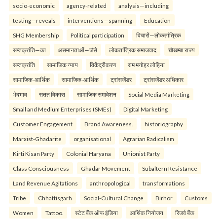
socio-economic
agency-related
analysis—including
testing—reveals
interventions—spanning
Education
SHG Membership
Political participation
विचारों—लोकतांत्रिक
सप्तक्रांति—का
असमानताओं—जैसे
लोकतांत्रिक समाजवाद
चौखम्बा राज्य
सप्तक्रांति
सामाजिक न्याय
विकेंद्रीकरण
राम मनोहर लोहिया
सामाजिक-आर्थिक
सामाजिक-आर्थिक
ट्रांसजेंडर
ट्रांसजेंडर अधिकार
भेदभाव
सतत विकास
सामाजिक समावेशन
Social Media Marketing
Small and Medium Enterprises (SMEs)
Digital Marketing
Customer Engagement
Brand Awareness.
historiography
Marxist-Ghadarite
organisational
Agrarian Radicalism
Kirti Kisan Party
Colonial Haryana
Unionist Party
Class Consciousness
Ghadar Movement
Subaltern Resistance
Land Revenue Agitations
anthropological
transformations
Tribe
Chhattisgarh
Social-Cultural Change
Birhor
Customs
Women
Tattoo.
स्टेट बैंक ऑफ इंडिया
आर्थिक नियोजन
रिजर्व बैंक