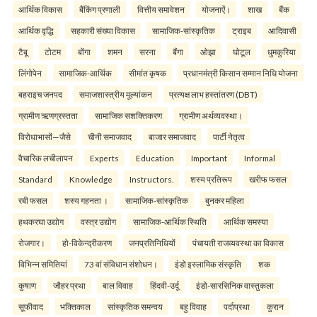
आर्थिक विकास
बैंकिंग प्रणाली
वित्तीय समावेशन
योजनाऐं।
शाख
बैंक
आर्थिक वृद्धि
सहकारी संख्या विकास
सामाजिक-सांस्कृतिक
ट्राइब
आदिवासी
टैबू
टोटम
बोंगा
शमन
सरना
बैंगा
ओझा
घोटूल
धुमकुरिया
लिंगोपेन
सामाजिक-आर्थिक
सीमांत कृषक
प्रधानमंत्री किसान सम्मान निधि योजना
बहराइच जनपद
समाजशास्त्रीय मूल्यांकन
प्रत्यक्ष लाभ हस्तांतरण (DBT)
ग्रामीण ऋणग्रस्तता
सामाजिक सशक्तिकरण
ग्रामीण अर्थव्यवस्था।
विरोधाभासों—जैसे
चीनी समाजवाद
बाजार समाजवाद
पार्टी नेतृत्व
वैचारिक लचीलापन
Experts
Education
Important
Informal
Standard
Knowledge
Instructors.
शस्य प्रतिरूप
खरीफ फसल
रबी फसल
शस्य गहनता ।
सामाजिक-सांस्कृतिक
बुनकर महिला
हथकरघा उद्योग
वस्त्र उद्योग
सामाजिक-आर्थिक स्थिति
आर्थिक समस्या
रोजगार।
हो-विकेन्द्रीकरण
जनप्रतिनिधियों
पंचायती राजव्यवस्था का विकास
विभिन्न समितियां
73 वां संविधान संशोधन।
इंडो इस्लामिक संस्कृति
शक
कुषाण
जौहर प्रथा
बाल विवाह
हिंदवी-उर्दू
इंडो-सारसिनिक वास्तुकला
सूफीवाद
भक्तिकाल
सांस्कृतिक समन्वय
बहु विवाह
पर्दाप्रथा
कुरान