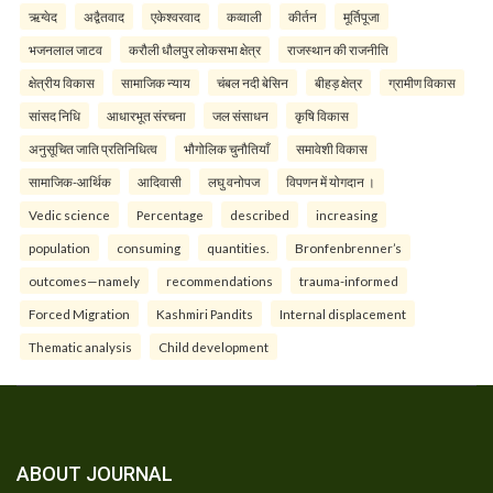
ऋग्वेद
अद्वैतवाद
एकेश्वरवाद
कव्वाली
कीर्तन
मूर्तिपूजा
भजनलाल जाटव
करौली धौलपुर लोकसभा क्षेत्र
राजस्थान की राजनीति
क्षेत्रीय विकास
सामाजिक न्याय
चंबल नदी बेसिन
बीहड़ क्षेत्र
ग्रामीण विकास
सांसद निधि
आधारभूत संरचना
जल संसाधन
कृषि विकास
अनुसूचित जाति प्रतिनिधित्व
भौगोलिक चुनौतियाँ
समावेशी विकास
सामाजिक-आर्थिक
आदिवासी
लघु वनोपज
विपणन में योगदान ।
Vedic science
Percentage
described
increasing
population
consuming
quantities.
Bronfenbrenner’s
outcomes—namely
recommendations
trauma-informed
Forced Migration
Kashmiri Pandits
Internal displacement
Thematic analysis
Child development
ABOUT JOURNAL