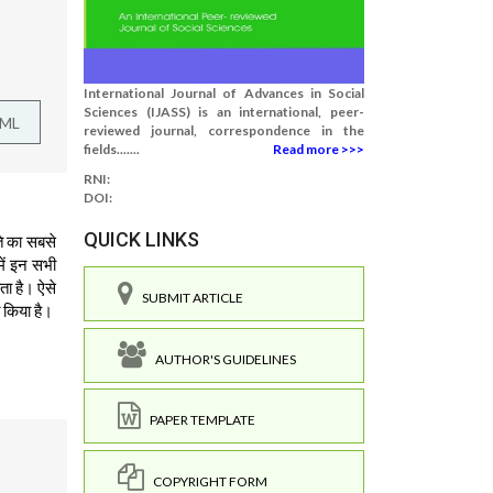
International Journal of Advances in Social
Sciences (IJASS) is an international, peer-
TML
reviewed journal, correspondence in the
fields.......
Read more >>>
RNI:
DOI:
QUICK LINKS
ति का सबसे
में इन सभी
ता है। ऐसे
SUBMIT ARTICLE
 किया है।
AUTHOR'S GUIDELINES
PAPER TEMPLATE
COPYRIGHT FORM