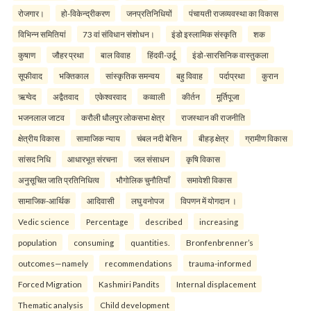
रोजगार।
हो-विकेन्द्रीकरण
जनप्रतिनिधियों
पंचायती राजव्यवस्था का विकास
विभिन्न समितियां
73 वां संविधान संशोधन।
इंडो इस्लामिक संस्कृति
शक
कुषाण
जौहर प्रथा
बाल विवाह
हिंदवी-उर्दू
इंडो-सारसिनिक वास्तुकला
सूफीवाद
भक्तिकाल
सांस्कृतिक समन्वय
बहु विवाह
पर्दाप्रथा
कुरान
ऋग्वेद
अद्वैतवाद
एकेश्वरवाद
कव्वाली
कीर्तन
मूर्तिपूजा
भजनलाल जाटव
करौली धौलपुर लोकसभा क्षेत्र
राजस्थान की राजनीति
क्षेत्रीय विकास
सामाजिक न्याय
चंबल नदी बेसिन
बीहड़ क्षेत्र
ग्रामीण विकास
सांसद निधि
आधारभूत संरचना
जल संसाधन
कृषि विकास
अनुसूचित जाति प्रतिनिधित्व
भौगोलिक चुनौतियाँ
समावेशी विकास
सामाजिक-आर्थिक
आदिवासी
लघु वनोपज
विपणन में योगदान ।
Vedic science
Percentage
described
increasing
population
consuming
quantities.
Bronfenbrenner’s
outcomes—namely
recommendations
trauma-informed
Forced Migration
Kashmiri Pandits
Internal displacement
Thematic analysis
Child development