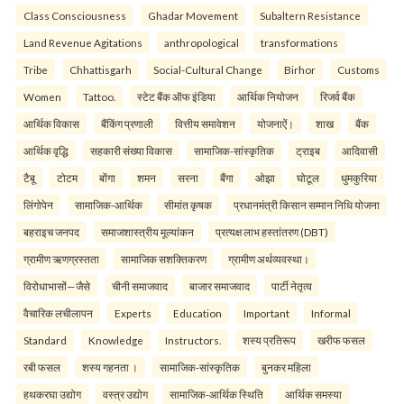
Class Consciousness
Ghadar Movement
Subaltern Resistance
Land Revenue Agitations
anthropological
transformations
Tribe
Chhattisgarh
Social-Cultural Change
Birhor
Customs
Women
Tattoo.
स्टेट बैंक ऑफ इंडिया
आर्थिक नियोजन
रिजर्व बैंक
आर्थिक विकास
बैंकिंग प्रणाली
वित्तीय समावेशन
योजनाऐं।
शाख
बैंक
आर्थिक वृद्धि
सहकारी संख्या विकास
सामाजिक-सांस्कृतिक
ट्राइब
आदिवासी
टैबू
टोटम
बोंगा
शमन
सरना
बैंगा
ओझा
घोटूल
धुमकुरिया
लिंगोपेन
सामाजिक-आर्थिक
सीमांत कृषक
प्रधानमंत्री किसान सम्मान निधि योजना
बहराइच जनपद
समाजशास्त्रीय मूल्यांकन
प्रत्यक्ष लाभ हस्तांतरण (DBT)
ग्रामीण ऋणग्रस्तता
सामाजिक सशक्तिकरण
ग्रामीण अर्थव्यवस्था।
विरोधाभासों—जैसे
चीनी समाजवाद
बाजार समाजवाद
पार्टी नेतृत्व
वैचारिक लचीलापन
Experts
Education
Important
Informal
Standard
Knowledge
Instructors.
शस्य प्रतिरूप
खरीफ फसल
रबी फसल
शस्य गहनता ।
सामाजिक-सांस्कृतिक
बुनकर महिला
हथकरघा उद्योग
वस्त्र उद्योग
सामाजिक-आर्थिक स्थिति
आर्थिक समस्या