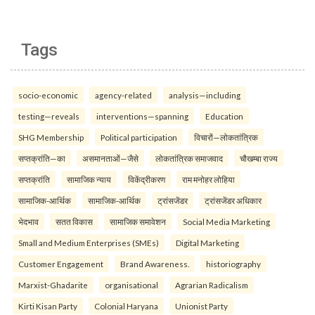
Tags
socio-economic
agency-related
analysis—including
testing—reveals
interventions—spanning
Education
SHG Membership
Political participation
विचारों—लोकतांत्रिक
सप्तक्रांति—का
असमानताओं—जैसे
लोकतांत्रिक समाजवाद
चौखम्बा राज्य
सप्तक्रांति
सामाजिक न्याय
विकेंद्रीकरण
राम मनोहर लोहिया
सामाजिक-आर्थिक
सामाजिक-आर्थिक
ट्रांसजेंडर
ट्रांसजेंडर अधिकार
भेदभाव
सतत विकास
सामाजिक समावेशन
Social Media Marketing
Small and Medium Enterprises (SMEs)
Digital Marketing
Customer Engagement
Brand Awareness.
historiography
Marxist-Ghadarite
organisational
Agrarian Radicalism
Kirti Kisan Party
Colonial Haryana
Unionist Party