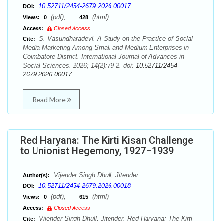
10.52711/2454-2679.2026.00017
DOI:
(pdf),
(html)
Views:
0
428
Access:
Closed Access
S. Vasundharadevi. A Study on the Practice of Social
Cite:
Media Marketing Among Small and Medium Enterprises in
Coimbatore District. International Journal of Advances in
Social Sciences. 2026; 14(2):79-2. doi:
10.52711/2454-
2679.2026.00017
Read More
Red Haryana: The Kirti Kisan Challenge
to Unionist Hegemony, 1927–1939
Vijender Singh Dhull, Jitender
Author(s):
10.52711/2454-2679.2026.00018
DOI:
(pdf),
(html)
Views:
0
615
Access:
Closed Access
Vijender Singh Dhull, Jitender. Red Haryana: The Kirti
Cite: