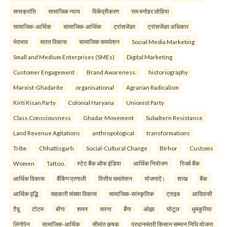
सप्तक्रांति
सामाजिक न्याय
विकेंद्रीकरण
राम मनोहर लोहिया
सामाजिक-आर्थिक
सामाजिक-आर्थिक
ट्रांसजेंडर
ट्रांसजेंडर अधिकार
भेदभाव
सतत विकास
सामाजिक समावेशन
Social Media Marketing
Small and Medium Enterprises (SMEs)
Digital Marketing
Customer Engagement
Brand Awareness.
historiography
Marxist-Ghadarite
organisational
Agrarian Radicalism
Kirti Kisan Party
Colonial Haryana
Unionist Party
Class Consciousness
Ghadar Movement
Subaltern Resistance
Land Revenue Agitations
anthropological
transformations
Tribe
Chhattisgarh
Social-Cultural Change
Birhor
Customs
Women
Tattoo.
स्टेट बैंक ऑफ इंडिया
आर्थिक नियोजन
रिजर्व बैंक
आर्थिक विकास
बैंकिंग प्रणाली
वित्तीय समावेशन
योजनाऐं।
शाख
बैंक
आर्थिक वृद्धि
सहकारी संख्या विकास
सामाजिक-सांस्कृतिक
ट्राइब
आदिवासी
टैबू
टोटम
बोंगा
शमन
सरना
बैंगा
ओझा
घोटूल
धुमकुरिया
लिंगोपेन
सामाजिक-आर्थिक
सीमांत कृषक
प्रधानमंत्री किसान सम्मान निधि योजना