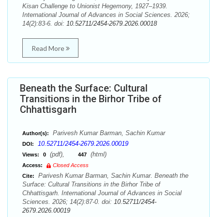
Kisan Challenge to Unionist Hegemony, 1927–1939.
International Journal of Advances in Social Sciences. 2026;
14(2):83-6. doi:
10.52711/2454-2679.2026.00018
Read More
Beneath the Surface: Cultural
Transitions in the Birhor Tribe of
Chhattisgarh
Parivesh Kumar Barman, Sachin Kumar
Author(s):
10.52711/2454-2679.2026.00019
DOI:
(pdf),
(html)
Views:
0
447
Access:
Closed Access
Parivesh Kumar Barman, Sachin Kumar. Beneath the
Cite:
Surface: Cultural Transitions in the Birhor Tribe of
Chhattisgarh. International Journal of Advances in Social
Sciences. 2026; 14(2):87-0. doi:
10.52711/2454-
2679.2026.00019