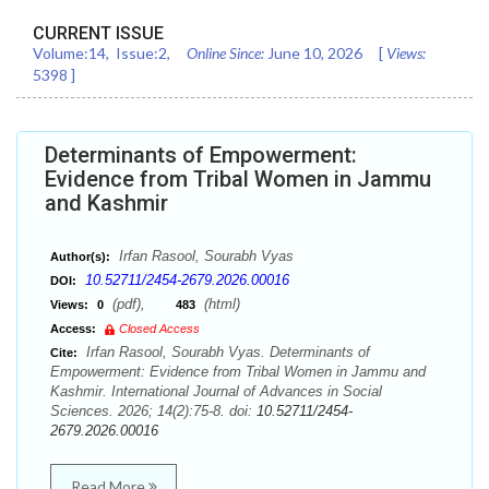
CURRENT ISSUE
Volume:
14
, Issue:
2
,
Online Since:
June 10, 2026
[
Views:
5398
]
Determinants of Empowerment:
Evidence from Tribal Women in Jammu
and Kashmir
Irfan Rasool, Sourabh Vyas
Author(s):
10.52711/2454-2679.2026.00016
DOI:
(pdf),
(html)
Views:
0
483
Access:
Closed Access
Irfan Rasool, Sourabh Vyas. Determinants of
Cite:
Empowerment: Evidence from Tribal Women in Jammu and
Kashmir. International Journal of Advances in Social
Sciences. 2026; 14(2):75-8. doi:
10.52711/2454-
2679.2026.00016
Read More