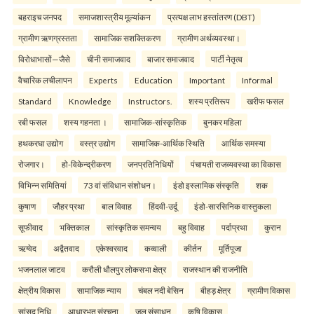
बहराइच जनपद
समाजशास्त्रीय मूल्यांकन
प्रत्यक्ष लाभ हस्तांतरण (DBT)
ग्रामीण ऋणग्रस्तता
सामाजिक सशक्तिकरण
ग्रामीण अर्थव्यवस्था।
विरोधाभासों—जैसे
चीनी समाजवाद
बाजार समाजवाद
पार्टी नेतृत्व
वैचारिक लचीलापन
Experts
Education
Important
Informal
Standard
Knowledge
Instructors.
शस्य प्रतिरूप
खरीफ फसल
रबी फसल
शस्य गहनता ।
सामाजिक-सांस्कृतिक
बुनकर महिला
हथकरघा उद्योग
वस्त्र उद्योग
सामाजिक-आर्थिक स्थिति
आर्थिक समस्या
रोजगार।
हो-विकेन्द्रीकरण
जनप्रतिनिधियों
पंचायती राजव्यवस्था का विकास
विभिन्न समितियां
73 वां संविधान संशोधन।
इंडो इस्लामिक संस्कृति
शक
कुषाण
जौहर प्रथा
बाल विवाह
हिंदवी-उर्दू
इंडो-सारसिनिक वास्तुकला
सूफीवाद
भक्तिकाल
सांस्कृतिक समन्वय
बहु विवाह
पर्दाप्रथा
कुरान
ऋग्वेद
अद्वैतवाद
एकेश्वरवाद
कव्वाली
कीर्तन
मूर्तिपूजा
भजनलाल जाटव
करौली धौलपुर लोकसभा क्षेत्र
राजस्थान की राजनीति
क्षेत्रीय विकास
सामाजिक न्याय
चंबल नदी बेसिन
बीहड़ क्षेत्र
ग्रामीण विकास
सांसद निधि
आधारभूत संरचना
जल संसाधन
कृषि विकास