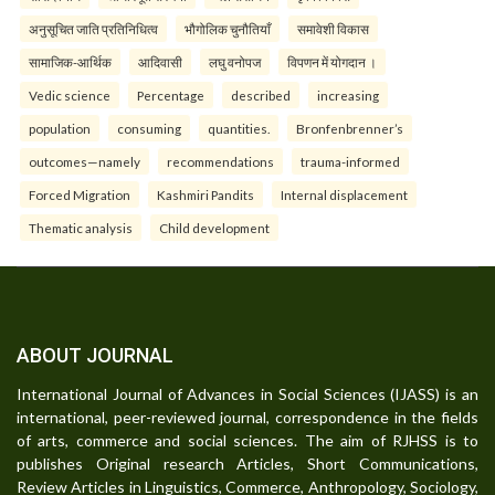
अनुसूचित जाति प्रतिनिधित्व
भौगोलिक चुनौतियाँ
समावेशी विकास
सामाजिक-आर्थिक
आदिवासी
लघु वनोपज
विपणन में योगदान ।
Vedic science
Percentage
described
increasing
population
consuming
quantities.
Bronfenbrenner’s
outcomes—namely
recommendations
trauma-informed
Forced Migration
Kashmiri Pandits
Internal displacement
Thematic analysis
Child development
ABOUT JOURNAL
International Journal of Advances in Social Sciences (IJASS) is an
international, peer-reviewed journal, correspondence in the fields
of arts, commerce and social sciences. The aim of RJHSS is to
publishes Original research Articles, Short Communications,
Review Articles in Linguistics, Commerce, Anthropology, Sociology,