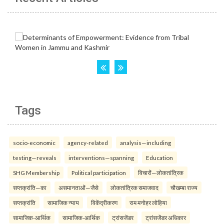
Tags
socio-economic
agency-related
analysis—including
testing—reveals
interventions—spanning
Education
SHG Membership
Political participation
विचारों—लोकतांत्रिक
सप्तक्रांति—का
असमानताओं—जैसे
लोकतांत्रिक समाजवाद
चौखम्बा राज्य
सप्तक्रांति
सामाजिक न्याय
विकेंद्रीकरण
राम मनोहर लोहिया
सामाजिक-आर्थिक
सामाजिक-आर्थिक
ट्रांसजेंडर
ट्रांसजेंडर अधिकार