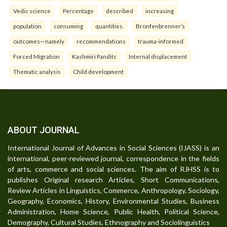
Vedic science
Percentage
described
increasing
population
consuming
quantities.
Bronfenbrenner’s
outcomes—namely
recommendations
trauma-informed
Forced Migration
Kashmiri Pandits
Internal displacement
Thematic analysis
Child development
ABOUT JOURNAL
International Journal of Advances in Social Sciences (IJASS) is an
international, peer-reviewed journal, correspondence in the fields
of arts, commerce and social sciences. The aim of RJHSS is to
publishes Original research Articles, Short Communications,
Review Articles in Linguistics, Commerce, Anthropology, Sociology,
Geography, Economics, History, Environmental Studies, Business
Administration, Home Science, Public Health, Political Science,
Demography, Cultural Studies, Ethnography and Sociolinguistics