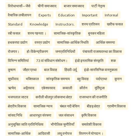
विरोधाभासों—जैसे
चीनी समाजवाद
बाजार समाजवाद
पार्टी नेतृत्व
वैचारिक लचीलापन
Experts
Education
Important
Informal
Standard
Knowledge
Instructors.
शस्य प्रतिरूप
खरीफ फसल
रबी फसल
शस्य गहनता ।
सामाजिक-सांस्कृतिक
बुनकर महिला
हथकरघा उद्योग
वस्त्र उद्योग
सामाजिक-आर्थिक स्थिति
आर्थिक समस्या
रोजगार।
हो-विकेन्द्रीकरण
जनप्रतिनिधियों
पंचायती राजव्यवस्था का विकास
विभिन्न समितियां
73 वां संविधान संशोधन।
इंडो इस्लामिक संस्कृति
शक
कुषाण
जौहर प्रथा
बाल विवाह
हिंदवी-उर्दू
इंडो-सारसिनिक वास्तुकला
सूफीवाद
भक्तिकाल
सांस्कृतिक समन्वय
बहु विवाह
पर्दाप्रथा
कुरान
ऋग्वेद
अद्वैतवाद
एकेश्वरवाद
कव्वाली
कीर्तन
मूर्तिपूजा
भजनलाल जाटव
करौली धौलपुर लोकसभा क्षेत्र
राजस्थान की राजनीति
क्षेत्रीय विकास
सामाजिक न्याय
चंबल नदी बेसिन
बीहड़ क्षेत्र
ग्रामीण विकास
सांसद निधि
आधारभूत संरचना
जल संसाधन
कृषि विकास
अनुसूचित जाति प्रतिनिधित्व
भौगोलिक चुनौतियाँ
समावेशी विकास
सामाजिक-आर्थिक
आदिवासी
लघु वनोपज
विपणन में योगदान ।