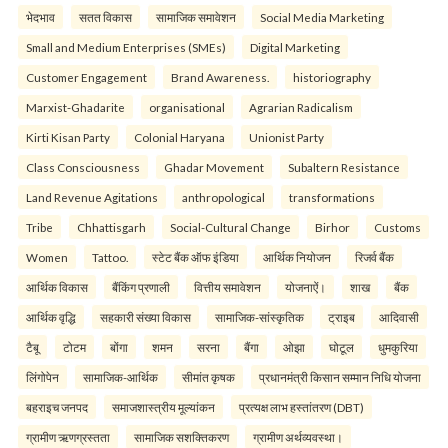
भेदभाव
सतत विकास
सामाजिक समावेशन
Social Media Marketing
Small and Medium Enterprises (SMEs)
Digital Marketing
Customer Engagement
Brand Awareness.
historiography
Marxist-Ghadarite
organisational
Agrarian Radicalism
Kirti Kisan Party
Colonial Haryana
Unionist Party
Class Consciousness
Ghadar Movement
Subaltern Resistance
Land Revenue Agitations
anthropological
transformations
Tribe
Chhattisgarh
Social-Cultural Change
Birhor
Customs
Women
Tattoo.
स्टेट बैंक ऑफ इंडिया
आर्थिक नियोजन
रिजर्व बैंक
आर्थिक विकास
बैंकिंग प्रणाली
वित्तीय समावेशन
योजनाऐं।
शाख
बैंक
आर्थिक वृद्धि
सहकारी संख्या विकास
सामाजिक-सांस्कृतिक
ट्राइब
आदिवासी
टैबू
टोटम
बोंगा
शमन
सरना
बैंगा
ओझा
घोटूल
धुमकुरिया
लिंगोपेन
सामाजिक-आर्थिक
सीमांत कृषक
प्रधानमंत्री किसान सम्मान निधि योजना
बहराइच जनपद
समाजशास्त्रीय मूल्यांकन
प्रत्यक्ष लाभ हस्तांतरण (DBT)
ग्रामीण ऋणग्रस्तता
सामाजिक सशक्तिकरण
ग्रामीण अर्थव्यवस्था।