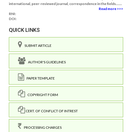
international, peer-reviewed journal, correspondence in the fields.......
Read more >>>
RNI:
DOI:
QUICK LINKS
SUBMIT ARTICLE
AUTHOR'S GUIDELINES
PAPER TEMPLATE
COPYRIGHT FORM
CERT. OF CONFLICT OF INTREST
PROCESSING CHARGES