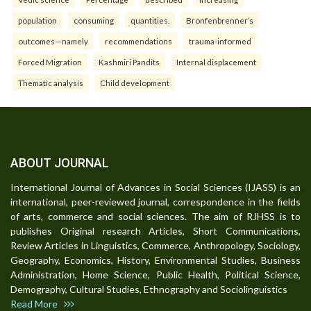
population
consuming
quantities.
Bronfenbrenner’s
outcomes—namely
recommendations
trauma-informed
Forced Migration
Kashmiri Pandits
Internal displacement
Thematic analysis
Child development
ABOUT JOURNAL
International Journal of Advances in Social Sciences (IJASS) is an
international, peer-reviewed journal, correspondence in the fields
of arts, commerce and social sciences. The aim of RJHSS is to
publishes Original research Articles, Short Communications,
Review Articles in Linguistics, Commerce, Anthropology, Sociology,
Geography, Economics, History, Environmental Studies, Business
Administration, Home Science, Public Health, Political Science,
Demography, Cultural Studies, Ethnography and Sociolinguistics
Read More