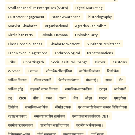
Small and Medium Enterprises (SMEs)
Digital Marketing
Customer Engagement
Brand Awareness.
historiography
Marxist-Ghadarite
organisational
Agrarian Radicalism
Kirti Kisan Party
Colonial Haryana
Unionist Party
Class Consciousness
Ghadar Movement
Subaltern Resistance
Land Revenue Agitations
anthropological
transformations
Tribe
Chhattisgarh
Social-Cultural Change
Birhor
Customs
Women
Tattoo.
स्टेट बैंक ऑफ इंडिया
आर्थिक नियोजन
रिजर्व बैंक
आर्थिक विकास
बैंकिंग प्रणाली
वित्तीय समावेशन
योजनाऐं।
शाख
बैंक
आर्थिक वृद्धि
सहकारी संख्या विकास
सामाजिक-सांस्कृतिक
ट्राइब
आदिवासी
टैबू
टोटम
बोंगा
शमन
सरना
बैंगा
ओझा
घोटूल
धुमकुरिया
लिंगोपेन
सामाजिक-आर्थिक
सीमांत कृषक
प्रधानमंत्री किसान सम्मान निधि योजना
बहराइच जनपद
समाजशास्त्रीय मूल्यांकन
प्रत्यक्ष लाभ हस्तांतरण (DBT)
ग्रामीण ऋणग्रस्तता
सामाजिक सशक्तिकरण
ग्रामीण अर्थव्यवस्था।
विरोधाभासों—जैसे
चीनी समाजवाद
बाजार समाजवाद
पार्टी नेतृत्व