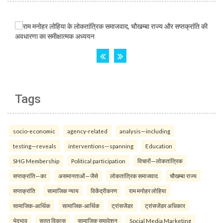
Tags
socio-economic
agency-related
analysis—including
testing—reveals
interventions—spanning
Education
SHG Membership
Political participation
विचारों—लोकतांत्रिक
सप्तक्रांति—का
असमानताओं—जैसे
लोकतांत्रिक समाजवाद
चौखम्बा राज्य
सप्तक्रांति
सामाजिक न्याय
विकेंद्रीकरण
राम मनोहर लोहिया
सामाजिक-आर्थिक
सामाजिक-आर्थिक
ट्रांसजेंडर
ट्रांसजेंडर अधिकार
भेदभाव
सतत विकास
सामाजिक समावेशन
Social Media Marketing