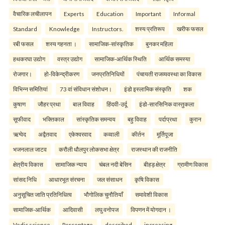
वैचारिक लचीलापन
Experts
Education
Important
Informal
Standard
Knowledge
Instructors.
शस्य प्रतिरूप
खरीफ फसल
रबी फसल
शस्य गहनता ।
सामाजिक-सांस्कृतिक
बुनकर महिला
हथकरघा उद्योग
वस्त्र उद्योग
सामाजिक-आर्थिक स्थिति
आर्थिक समस्या
रोजगार।
हो-विकेन्द्रीकरण
जनप्रतिनिधियों
पंचायती राजव्यवस्था का विकास
विभिन्न समितियां
73 वां संविधान संशोधन।
इंडो इस्लामिक संस्कृति
शक
कुषाण
जौहर प्रथा
बाल विवाह
हिंदवी-उर्दू
इंडो-सारसिनिक वास्तुकला
सूफीवाद
भक्तिकाल
सांस्कृतिक समन्वय
बहु विवाह
पर्दाप्रथा
कुरान
ऋग्वेद
अद्वैतवाद
एकेश्वरवाद
कव्वाली
कीर्तन
मूर्तिपूजा
भजनलाल जाटव
करौली धौलपुर लोकसभा क्षेत्र
राजस्थान की राजनीति
क्षेत्रीय विकास
सामाजिक न्याय
चंबल नदी बेसिन
बीहड़ क्षेत्र
ग्रामीण विकास
सांसद निधि
आधारभूत संरचना
जल संसाधन
कृषि विकास
अनुसूचित जाति प्रतिनिधित्व
भौगोलिक चुनौतियाँ
समावेशी विकास
सामाजिक-आर्थिक
आदिवासी
लघु वनोपज
विपणन में योगदान ।
Vedic science
Percentage
described
increasing