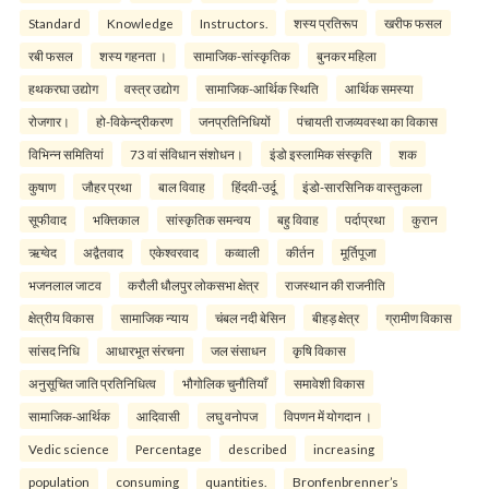
Standard
Knowledge
Instructors.
शस्य प्रतिरूप
खरीफ फसल
रबी फसल
शस्य गहनता ।
सामाजिक-सांस्कृतिक
बुनकर महिला
हथकरघा उद्योग
वस्त्र उद्योग
सामाजिक-आर्थिक स्थिति
आर्थिक समस्या
रोजगार।
हो-विकेन्द्रीकरण
जनप्रतिनिधियों
पंचायती राजव्यवस्था का विकास
विभिन्न समितियां
73 वां संविधान संशोधन।
इंडो इस्लामिक संस्कृति
शक
कुषाण
जौहर प्रथा
बाल विवाह
हिंदवी-उर्दू
इंडो-सारसिनिक वास्तुकला
सूफीवाद
भक्तिकाल
सांस्कृतिक समन्वय
बहु विवाह
पर्दाप्रथा
कुरान
ऋग्वेद
अद्वैतवाद
एकेश्वरवाद
कव्वाली
कीर्तन
मूर्तिपूजा
भजनलाल जाटव
करौली धौलपुर लोकसभा क्षेत्र
राजस्थान की राजनीति
क्षेत्रीय विकास
सामाजिक न्याय
चंबल नदी बेसिन
बीहड़ क्षेत्र
ग्रामीण विकास
सांसद निधि
आधारभूत संरचना
जल संसाधन
कृषि विकास
अनुसूचित जाति प्रतिनिधित्व
भौगोलिक चुनौतियाँ
समावेशी विकास
सामाजिक-आर्थिक
आदिवासी
लघु वनोपज
विपणन में योगदान ।
Vedic science
Percentage
described
increasing
population
consuming
quantities.
Bronfenbrenner’s