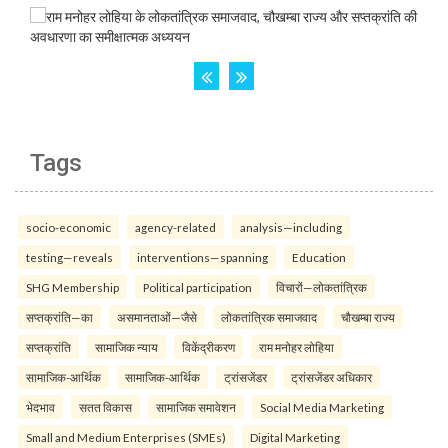
Tags
socio-economic
agency-related
analysis—including
testing—reveals
interventions—spanning
Education
SHG Membership
Political participation
विचारों—लोकतांत्रिक
सप्तक्रांति—का
असमानताओं—जैसे
लोकतांत्रिक समाजवाद
चौखम्बा राज्य
सप्तक्रांति
सामाजिक न्याय
विकेंद्रीकरण
राम मनोहर लोहिया
सामाजिक-आर्थिक
सामाजिक-आर्थिक
ट्रांसजेंडर
ट्रांसजेंडर अधिकार
भेदभाव
सतत विकास
सामाजिक समावेशन
Social Media Marketing
Small and Medium Enterprises (SMEs)
Digital Marketing