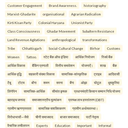
Customer Engagement
Brand Awareness.
historiography
Marxist-Ghadarite
organisational
Agrarian Radicalism
Kirti Kisan Party
Colonial Haryana
Unionist Party
Class Consciousness
Ghadar Movement
Subaltern Resistance
Land Revenue Agitations
anthropological
transformations
Tribe
Chhattisgarh
Social-Cultural Change
Birhor
Customs
Women
Tattoo.
स्टेट बैंक ऑफ इंडिया
आर्थिक नियोजन
रिजर्व बैंक
आर्थिक विकास
बैंकिंग प्रणाली
वित्तीय समावेशन
योजनाऐं।
शाख
बैंक
आर्थिक वृद्धि
सहकारी संख्या विकास
सामाजिक-सांस्कृतिक
ट्राइब
आदिवासी
टैबू
टोटम
बोंगा
शमन
सरना
बैंगा
ओझा
घोटूल
धुमकुरिया
लिंगोपेन
सामाजिक-आर्थिक
सीमांत कृषक
प्रधानमंत्री किसान सम्मान निधि योजना
बहराइच जनपद
समाजशास्त्रीय मूल्यांकन
प्रत्यक्ष लाभ हस्तांतरण (DBT)
ग्रामीण ऋणग्रस्तता
सामाजिक सशक्तिकरण
ग्रामीण अर्थव्यवस्था।
विरोधाभासों—जैसे
चीनी समाजवाद
बाजार समाजवाद
पार्टी नेतृत्व
वैचारिक लचीलापन
Experts
Education
Important
Informal