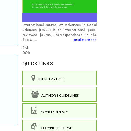
International Journal of Advances in Social
Sciences (IJASS) is an international, peer-
reviewed journal, correspondence in the
fields.......
Read more >>>
RNI:
DOI:
QUICK LINKS
SUBMIT ARTICLE
AUTHOR'S GUIDELINES
PAPER TEMPLATE
COPYRIGHT FORM