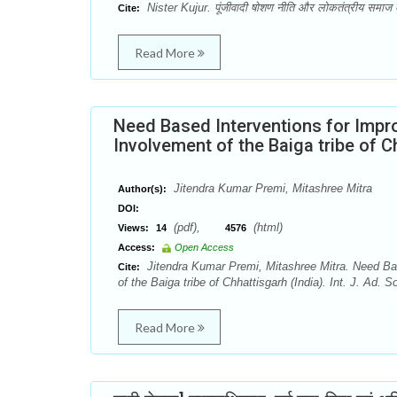
Nister Kujur. पूंजीवादी षोशण नीति और लोकतंत्रीय समाज
Cite:
Read More
Need Based Interventions for Impr
Involvement of the Baiga tribe of C
Jitendra Kumar Premi, Mitashree Mitra
Author(s):
DOI:
(pdf),
(html)
Views:
14
4576
Access:
Open Access
Jitendra Kumar Premi, Mitashree Mitra. Need Ba
Cite:
of the Baiga tribe of Chhattisgarh (India). Int. J. Ad.
Read More