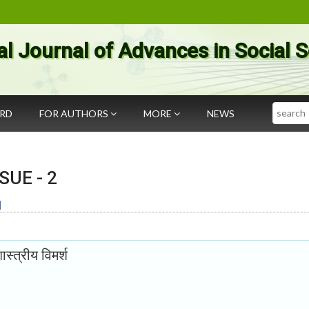
al Journal of Advances in Social 
Search
ARD
FOR AUTHORS
MORE
NEWS
SSUE -
2
]
ास्त्रीय विमर्श