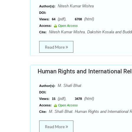
Nitesh Kumar Mishra
Author(s):
DOI:
(pdf),
(html)
Views:
64
6708
Access:
Open Access
Nitesh Kumar Mishra. Dakshin Kosala and Buddhis
Cite:
Read More
Human Rights and International Rel
M. Shafi Bhat
Author(s):
DOI:
(pdf),
(html)
Views:
15
3478
Access:
Open Access
M. Shafi Bhat. Human Rights and International Re
Cite:
Read More