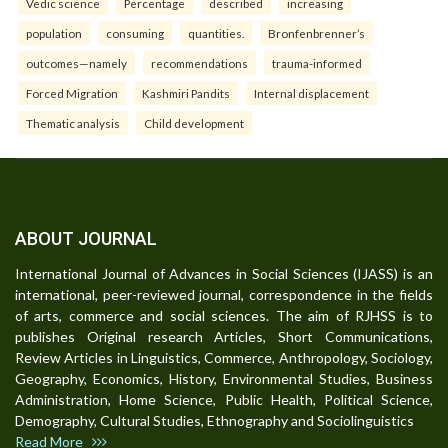
Vedic science
Percentage
described
increasing
population
consuming
quantities.
Bronfenbrenner’s
outcomes—namely
recommendations
trauma-informed
Forced Migration
Kashmiri Pandits
Internal displacement
Thematic analysis
Child development
ABOUT JOURNAL
International Journal of Advances in Social Sciences (IJASS) is an
international, peer-reviewed journal, correspondence in the fields
of arts, commerce and social sciences. The aim of RJHSS is to
publishes Original research Articles, Short Communications,
Review Articles in Linguistics, Commerce, Anthropology, Sociology,
Geography, Economics, History, Environmental Studies, Business
Administration, Home Science, Public Health, Political Science,
Demography, Cultural Studies, Ethnography and Sociolinguistics
Read More