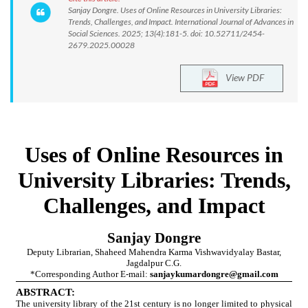
Sanjay Dongre. Uses of Online Resources in University Libraries:
Trends, Challenges, and Impact. International Journal of Advances in
Social Sciences. 2025; 13(4):181-5. doi: 10.52711/2454-
2679.2025.00028
View PDF