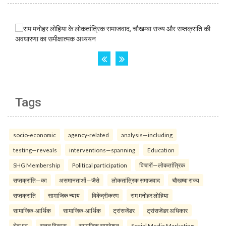
Tags
socio-economic
agency-related
analysis—including
testing—reveals
interventions—spanning
Education
SHG Membership
Political participation
विचारों—लोकतांत्रिक
सप्तक्रांति—का
असमानताओं—जैसे
लोकतांत्रिक समाजवाद
चौखम्बा राज्य
सप्तक्रांति
सामाजिक न्याय
विकेंद्रीकरण
राम मनोहर लोहिया
सामाजिक-आर्थिक
सामाजिक-आर्थिक
ट्रांसजेंडर
ट्रांसजेंडर अधिकार
भेदभाव
सतत विकास
सामाजिक समावेशन
Social Media Marketing