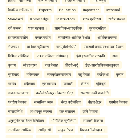
विरोधाभासों—जैसे
चीनी समाजवाद
बाजार समाजवाद
पार्टी नेतृत्व
वैचारिक लचीलापन
Experts
Education
Important
Informal
Standard
Knowledge
Instructors.
शस्य प्रतिरूप
खरीफ फसल
रबी फसल
शस्य गहनता ।
सामाजिक-सांस्कृतिक
बुनकर महिला
हथकरघा उद्योग
वस्त्र उद्योग
सामाजिक-आर्थिक स्थिति
आर्थिक समस्या
रोजगार।
हो-विकेन्द्रीकरण
जनप्रतिनिधियों
पंचायती राजव्यवस्था का विकास
विभिन्न समितियां
73 वां संविधान संशोधन।
इंडो इस्लामिक संस्कृति
शक
कुषाण
जौहर प्रथा
बाल विवाह
हिंदवी-उर्दू
इंडो-सारसिनिक वास्तुकला
सूफीवाद
भक्तिकाल
सांस्कृतिक समन्वय
बहु विवाह
पर्दाप्रथा
कुरान
ऋग्वेद
अद्वैतवाद
एकेश्वरवाद
कव्वाली
कीर्तन
मूर्तिपूजा
भजनलाल जाटव
करौली धौलपुर लोकसभा क्षेत्र
राजस्थान की राजनीति
क्षेत्रीय विकास
सामाजिक न्याय
चंबल नदी बेसिन
बीहड़ क्षेत्र
ग्रामीण विकास
सांसद निधि
आधारभूत संरचना
जल संसाधन
कृषि विकास
अनुसूचित जाति प्रतिनिधित्व
भौगोलिक चुनौतियाँ
समावेशी विकास
सामाजिक-आर्थिक
आदिवासी
लघु वनोपज
विपणन में योगदान ।