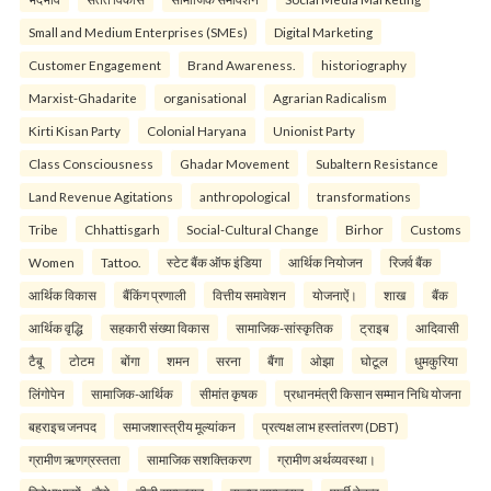
Small and Medium Enterprises (SMEs)
Digital Marketing
Customer Engagement
Brand Awareness.
historiography
Marxist-Ghadarite
organisational
Agrarian Radicalism
Kirti Kisan Party
Colonial Haryana
Unionist Party
Class Consciousness
Ghadar Movement
Subaltern Resistance
Land Revenue Agitations
anthropological
transformations
Tribe
Chhattisgarh
Social-Cultural Change
Birhor
Customs
Women
Tattoo.
स्टेट बैंक ऑफ इंडिया
आर्थिक नियोजन
रिजर्व बैंक
आर्थिक विकास
बैंकिंग प्रणाली
वित्तीय समावेशन
योजनाऐं।
शाख
बैंक
आर्थिक वृद्धि
सहकारी संख्या विकास
सामाजिक-सांस्कृतिक
ट्राइब
आदिवासी
टैबू
टोटम
बोंगा
शमन
सरना
बैंगा
ओझा
घोटूल
धुमकुरिया
लिंगोपेन
सामाजिक-आर्थिक
सीमांत कृषक
प्रधानमंत्री किसान सम्मान निधि योजना
बहराइच जनपद
समाजशास्त्रीय मूल्यांकन
प्रत्यक्ष लाभ हस्तांतरण (DBT)
ग्रामीण ऋणग्रस्तता
सामाजिक सशक्तिकरण
ग्रामीण अर्थव्यवस्था।