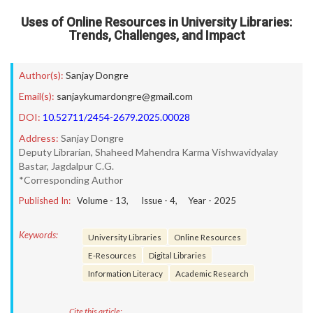
Uses of Online Resources in University Libraries:
Trends, Challenges, and Impact
Author(s):
Sanjay Dongre
Email(s):
sanjaykumardongre@gmail.com
DOI:
10.52711/2454-2679.2025.00028
Address:
Sanjay Dongre
Deputy Librarian, Shaheed Mahendra Karma Vishwavidyalay
Bastar, Jagdalpur C.G.
*Corresponding Author
Published In:
Volume -
13
, Issue -
4
, Year -
2025
Keywords:
University Libraries
Online Resources
E-Resources
Digital Libraries
Information Literacy
Academic Research
Cite this article: