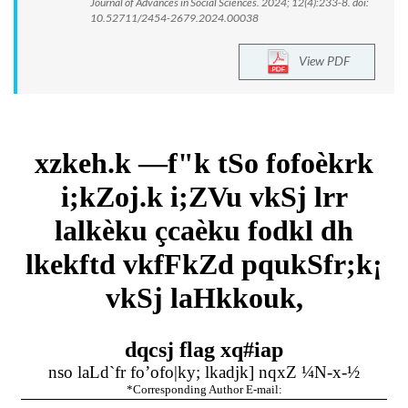
Journal of Advances in Social Sciences. 2024; 12(4):233-8. doi:
10.52711/2454-2679.2024.00038
View PDF