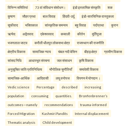
विभिन्न समितियां
73 वां संविधान संशोधन।
इंडो इस्लामिक संस्कृति
शक
कुषाण
जौहर प्रथा
बाल विवाह
हिंदवी-उर्दू
इंडो-सारसिनिक वास्तुकला
सूफीवाद
भक्तिकाल
सांस्कृतिक समन्वय
बहु विवाह
पर्दाप्रथा
कुरान
ऋग्वेद
अद्वैतवाद
एकेश्वरवाद
कव्वाली
कीर्तन
मूर्तिपूजा
भजनलाल जाटव
करौली धौलपुर लोकसभा क्षेत्र
राजस्थान की राजनीति
क्षेत्रीय विकास
सामाजिक न्याय
चंबल नदी बेसिन
बीहड़ क्षेत्र
ग्रामीण विकास
सांसद निधि
आधारभूत संरचना
जल संसाधन
कृषि विकास
अनुसूचित जाति प्रतिनिधित्व
भौगोलिक चुनौतियाँ
समावेशी विकास
सामाजिक-आर्थिक
आदिवासी
लघु वनोपज
विपणन में योगदान ।
Vedic science
Percentage
described
increasing
population
consuming
quantities.
Bronfenbrenner’s
outcomes—namely
recommendations
trauma-informed
Forced Migration
Kashmiri Pandits
Internal displacement
Thematic analysis
Child development