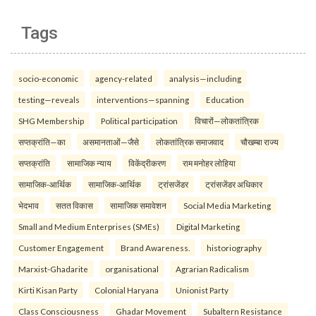
Tags
socio-economic
agency-related
analysis—including
testing—reveals
interventions—spanning
Education
SHG Membership
Political participation
विचारों—लोकतांत्रिक
सप्तक्रांति—का
असमानताओं—जैसे
लोकतांत्रिक समाजवाद
चौखम्बा राज्य
सप्तक्रांति
सामाजिक न्याय
विकेंद्रीकरण
राम मनोहर लोहिया
सामाजिक-आर्थिक
सामाजिक-आर्थिक
ट्रांसजेंडर
ट्रांसजेंडर अधिकार
भेदभाव
सतत विकास
सामाजिक समावेशन
Social Media Marketing
Small and Medium Enterprises (SMEs)
Digital Marketing
Customer Engagement
Brand Awareness.
historiography
Marxist-Ghadarite
organisational
Agrarian Radicalism
Kirti Kisan Party
Colonial Haryana
Unionist Party
Class Consciousness
Ghadar Movement
Subaltern Resistance