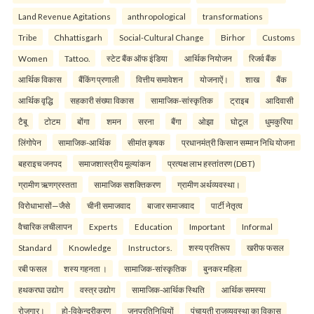
Land Revenue Agitations
anthropological
transformations
Tribe
Chhattisgarh
Social-Cultural Change
Birhor
Customs
Women
Tattoo.
स्टेट बैंक ऑफ इंडिया
आर्थिक नियोजन
रिजर्व बैंक
आर्थिक विकास
बैंकिंग प्रणाली
वित्तीय समावेशन
योजनाऐं।
शाख
बैंक
आर्थिक वृद्धि
सहकारी संख्या विकास
सामाजिक-सांस्कृतिक
ट्राइब
आदिवासी
टैबू
टोटम
बोंगा
शमन
सरना
बैंगा
ओझा
घोटूल
धुमकुरिया
लिंगोपेन
सामाजिक-आर्थिक
सीमांत कृषक
प्रधानमंत्री किसान सम्मान निधि योजना
बहराइच जनपद
समाजशास्त्रीय मूल्यांकन
प्रत्यक्ष लाभ हस्तांतरण (DBT)
ग्रामीण ऋणग्रस्तता
सामाजिक सशक्तिकरण
ग्रामीण अर्थव्यवस्था।
विरोधाभासों—जैसे
चीनी समाजवाद
बाजार समाजवाद
पार्टी नेतृत्व
वैचारिक लचीलापन
Experts
Education
Important
Informal
Standard
Knowledge
Instructors.
शस्य प्रतिरूप
खरीफ फसल
रबी फसल
शस्य गहनता ।
सामाजिक-सांस्कृतिक
बुनकर महिला
हथकरघा उद्योग
वस्त्र उद्योग
सामाजिक-आर्थिक स्थिति
आर्थिक समस्या
रोजगार।
हो-विकेन्द्रीकरण
जनप्रतिनिधियों
पंचायती राजव्यवस्था का विकास