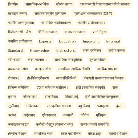
लिंगोपेन
सामाजिक-आर्थिक
सीमांत कृषक
प्रधानमंत्री किसान सम्मान निधि योजना
बहराइच जनपद
समाजशास्त्रीय मूल्यांकन
प्रत्यक्ष लाभ हस्तांतरण (DBT)
ग्रामीण ऋणग्रस्तता
सामाजिक सशक्तिकरण
ग्रामीण अर्थव्यवस्था।
विरोधाभासों—जैसे
चीनी समाजवाद
बाजार समाजवाद
पार्टी नेतृत्व
वैचारिक लचीलापन
Experts
Education
Important
Informal
Standard
Knowledge
Instructors.
शस्य प्रतिरूप
खरीफ फसल
रबी फसल
शस्य गहनता ।
सामाजिक-सांस्कृतिक
बुनकर महिला
हथकरघा उद्योग
वस्त्र उद्योग
सामाजिक-आर्थिक स्थिति
आर्थिक समस्या
रोजगार।
हो-विकेन्द्रीकरण
जनप्रतिनिधियों
पंचायती राजव्यवस्था का विकास
विभिन्न समितियां
73 वां संविधान संशोधन।
इंडो इस्लामिक संस्कृति
शक
कुषाण
जौहर प्रथा
बाल विवाह
हिंदवी-उर्दू
इंडो-सारसिनिक वास्तुकला
सूफीवाद
भक्तिकाल
सांस्कृतिक समन्वय
बहु विवाह
पर्दाप्रथा
कुरान
ऋग्वेद
अद्वैतवाद
एकेश्वरवाद
कव्वाली
कीर्तन
मूर्तिपूजा
भजनलाल जाटव
करौली धौलपुर लोकसभा क्षेत्र
राजस्थान की राजनीति
क्षेत्रीय विकास
सामाजिक न्याय
चंबल नदी बेसिन
बीहड़ क्षेत्र
ग्रामीण विकास