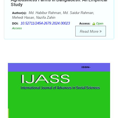
Study
Md. Habibur Rahman, Md. Saidur Rahman,
Author(s):
Mehedi Hasan, Nazifa Zahin
10.52711/2454-2679.2024.00023
DOI:
Access:
Open
Access
Read More