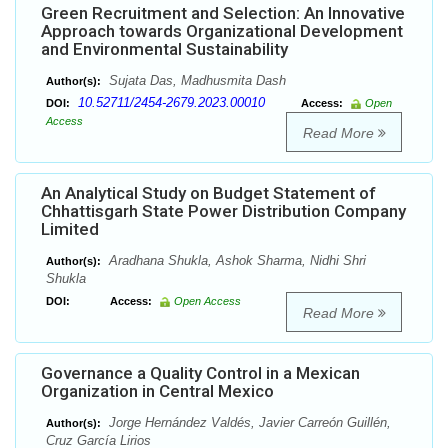
Green Recruitment and Selection: An Innovative
Approach towards Organizational Development
and Environmental Sustainability
Sujata Das, Madhusmita Dash
Author(s):
10.52711/2454-2679.2023.00010
DOI:
Access:
Open
Access
Read More
An Analytical Study on Budget Statement of
Chhattisgarh State Power Distribution Company
Limited
Aradhana Shukla, Ashok Sharma, Nidhi Shri
Author(s):
Shukla
DOI:
Access:
Open Access
Read More
Governance a Quality Control in a Mexican
Organization in Central Mexico
Jorge Hernández Valdés, Javier Carreón Guillén,
Author(s):
Cruz García Lirios