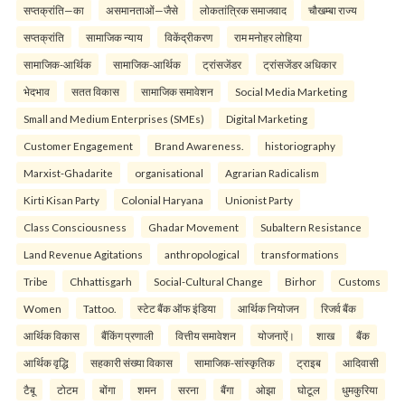
सप्तक्रांति—का
असमानताओं—जैसे
लोकतांत्रिक समाजवाद
चौखम्बा राज्य
सप्तक्रांति
सामाजिक न्याय
विकेंद्रीकरण
राम मनोहर लोहिया
सामाजिक-आर्थिक
सामाजिक-आर्थिक
ट्रांसजेंडर
ट्रांसजेंडर अधिकार
भेदभाव
सतत विकास
सामाजिक समावेशन
Social Media Marketing
Small and Medium Enterprises (SMEs)
Digital Marketing
Customer Engagement
Brand Awareness.
historiography
Marxist-Ghadarite
organisational
Agrarian Radicalism
Kirti Kisan Party
Colonial Haryana
Unionist Party
Class Consciousness
Ghadar Movement
Subaltern Resistance
Land Revenue Agitations
anthropological
transformations
Tribe
Chhattisgarh
Social-Cultural Change
Birhor
Customs
Women
Tattoo.
स्टेट बैंक ऑफ इंडिया
आर्थिक नियोजन
रिजर्व बैंक
आर्थिक विकास
बैंकिंग प्रणाली
वित्तीय समावेशन
योजनाऐं।
शाख
बैंक
आर्थिक वृद्धि
सहकारी संख्या विकास
सामाजिक-सांस्कृतिक
ट्राइब
आदिवासी
टैबू
टोटम
बोंगा
शमन
सरना
बैंगा
ओझा
घोटूल
धुमकुरिया