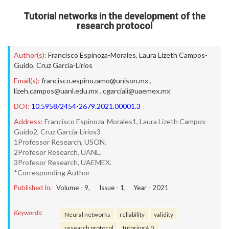
Tutorial networks in the development of the
research protocol
Author(s):
Francisco Espinoza-Morales
,
Laura Lizeth Campos-
Guido
,
Cruz García-Lirios
Email(s):
francisco.espinozamo@unison.mx
,
lizeh.campos@uanl.edu.mx
,
cgarciali@uaemex.mx
DOI:
10.5958/2454-2679.2021.00001.3
Address:
Francisco Espinoza-Morales1, Laura Lizeth Campos-
Guido2, Cruz García-Lirios3
1Professor Research, USON.
2Profesor Research, UANL.
3Profesor Research, UAEMEX.
*Corresponding Author
Published In:
Volume -
9
, Issue -
1
, Year -
2021
Keywords:
Neural networks
reliability
validity
research protocol
tutoring 4.0.