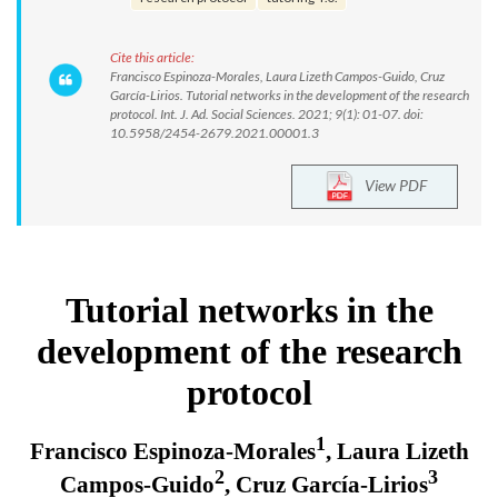
Cite this article:
Francisco Espinoza-Morales, Laura Lizeth Campos-Guido, Cruz
García-Lirios. Tutorial networks in the development of the research
protocol. Int. J. Ad. Social Sciences. 2021; 9(1): 01-07. doi:
10.5958/2454-2679.2021.00001.3
View PDF