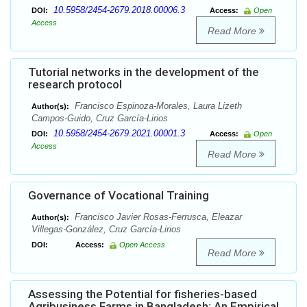
10.5958/2454-2679.2018.00006.3
DOI:
Access:
Open
Access
Read More
Tutorial networks in the development of the
research protocol
Francisco Espinoza-Morales, Laura Lizeth
Author(s):
Campos-Guido, Cruz García-Lirios
10.5958/2454-2679.2021.00001.3
DOI:
Access:
Open
Access
Read More
Governance of Vocational Training
Francisco Javier Rosas-Ferrusca, Eleazar
Author(s):
Villegas-González, Cruz García-Lirios
DOI:
Access:
Open Access
Read More
Assessing the Potential for fisheries-based
Agribusiness Farms in Bangladesh: An Empirical