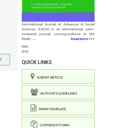
International Journal of Advances in Social
Sciences (IJASS) is an international, peer-
reviewed journal, correspondence in the
fields.......
Read more >>>
RNI:
DOI:
F
QUICK LINKS
SUBMIT ARTICLE
AUTHOR'S GUIDELINES
PAPER TEMPLATE
COPYRIGHT FORM