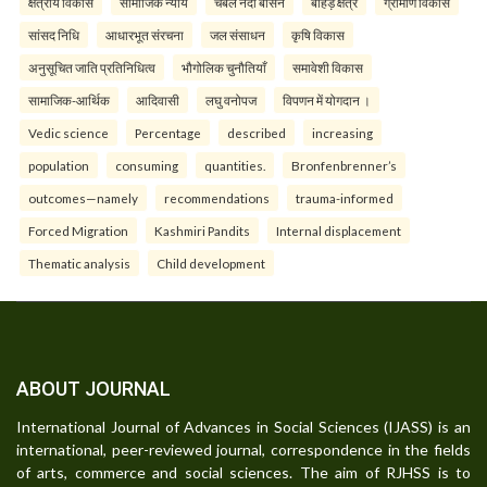
क्षेत्रीय विकास
सामाजिक न्याय
चंबल नदी बेसिन
बीहड़ क्षेत्र
ग्रामीण विकास
सांसद निधि
आधारभूत संरचना
जल संसाधन
कृषि विकास
अनुसूचित जाति प्रतिनिधित्व
भौगोलिक चुनौतियाँ
समावेशी विकास
सामाजिक-आर्थिक
आदिवासी
लघु वनोपज
विपणन में योगदान ।
Vedic science
Percentage
described
increasing
population
consuming
quantities.
Bronfenbrenner’s
outcomes—namely
recommendations
trauma-informed
Forced Migration
Kashmiri Pandits
Internal displacement
Thematic analysis
Child development
ABOUT JOURNAL
International Journal of Advances in Social Sciences (IJASS) is an
international, peer-reviewed journal, correspondence in the fields
of arts, commerce and social sciences. The aim of RJHSS is to