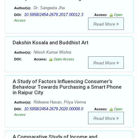
Dr. Sangeeta Jha
Author(s):
10.5958/2454-2679.2017.00012.3
DOI:
Access:
Open
Access
Read More
Dakshin Kosala and Buddhist Art
Nitesh Kumar Mishra
Author(s):
DOI:
Access:
Open Access
Read More
A Study of Factors Influencing Consumer’s
Behaviour Towards Purchasing a Smart Phone
in Raipur City
Ridwana Hasan, Priya Verma
Author(s):
10.5958/2454-2679.2020.00008.0
DOI:
Access:
Open
Access
Read More
A Comparative Study of Income and