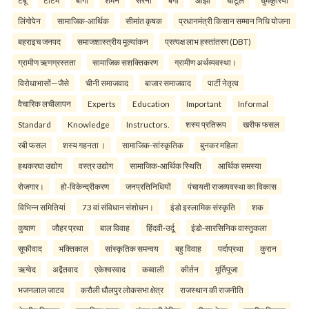
टैबू
टोटम
बोंगा
शमन
सरना
बैंगा
ओझा
घोटूल
धुमकुरिया
लिंगोपेन
सामाजिक-आर्थिक
सीमांत कृषक
प्रधानमंत्री किसान सम्मान निधि योजना
बहराइच जनपद
समाजशास्त्रीय मूल्यांकन
प्रत्यक्ष लाभ हस्तांतरण (DBT)
ग्रामीण ऋणग्रस्तता
सामाजिक सशक्तिकरण
ग्रामीण अर्थव्यवस्था।
विरोधाभासों—जैसे
चीनी समाजवाद
बाजार समाजवाद
पार्टी नेतृत्व
वैचारिक लचीलापन
Experts
Education
Important
Informal
Standard
Knowledge
Instructors.
शस्य प्रतिरूप
खरीफ फसल
रबी फसल
शस्य गहनता ।
सामाजिक-सांस्कृतिक
बुनकर महिला
हथकरघा उद्योग
वस्त्र उद्योग
सामाजिक-आर्थिक स्थिति
आर्थिक समस्या
रोजगार।
हो-विकेन्द्रीकरण
जनप्रतिनिधियों
पंचायती राजव्यवस्था का विकास
विभिन्न समितियां
73 वां संविधान संशोधन।
इंडो इस्लामिक संस्कृति
शक
कुषाण
जौहर प्रथा
बाल विवाह
हिंदवी-उर्दू
इंडो-सारसिनिक वास्तुकला
सूफीवाद
भक्तिकाल
सांस्कृतिक समन्वय
बहु विवाह
पर्दाप्रथा
कुरान
ऋग्वेद
अद्वैतवाद
एकेश्वरवाद
कव्वाली
कीर्तन
मूर्तिपूजा
भजनलाल जाटव
करौली धौलपुर लोकसभा क्षेत्र
राजस्थान की राजनीति