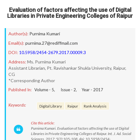
Evaluation of factors affecting the use of Digital
Libraries in Private Engineering Colleges of Raipur
Author(s):
Purnima Kumari
Email(s):
purnima.27@rediffmail.com
DOI:
10.5958/2454-2679.2017.00009.3
Address:
Ms. Purnima Kumari
Assistant Librarian, Pt. Ravishankar Shukla University, Raipur,
CG
*Corresponding Author
Published In:
Volume -
5
, Issue -
2
, Year -
2017
Keywords:
Digital Library
Raipur
Rank Analysis
Cite this article:
Purnima Kumari. Evaluation of factors affecting the use of Digital
Libraries in Private Engineering Colleges of Raipur. Int. J. Ad. Social
Sciences. 2017; 5(2):105-108. doi: 10.5958/2454-