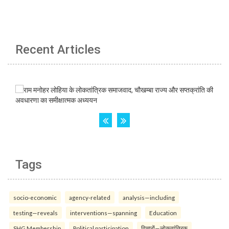
Recent Articles
Tags
socio-economic
agency-related
analysis—including
testing—reveals
interventions—spanning
Education
SHG Membership
Political participation
विचारों—लोकतांत्रिक