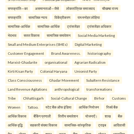
सप्तक्रांति—का
असमानताओं—जैसे
लोकतांत्रिक समाजवाद
चौखम्बा राज्य
सप्तक्रांति
सामाजिक न्याय
विकेंद्रीकरण
राम मनोहर लोहिया
सामाजिक-आर्थिक
सामाजिक-आर्थिक
ट्रांसजेंडर
ट्रांसजेंडर अधिकार
भेदभाव
सतत विकास
सामाजिक समावेशन
Social Media Marketing
Small and Medium Enterprises (SMEs)
Digital Marketing
Customer Engagement
Brand Awareness.
historiography
Marxist-Ghadarite
organisational
Agrarian Radicalism
Kirti Kisan Party
Colonial Haryana
Unionist Party
Class Consciousness
Ghadar Movement
Subaltern Resistance
Land Revenue Agitations
anthropological
transformations
Tribe
Chhattisgarh
Social-Cultural Change
Birhor
Customs
Women
Tattoo.
स्टेट बैंक ऑफ इंडिया
आर्थिक नियोजन
रिजर्व बैंक
आर्थिक विकास
बैंकिंग प्रणाली
वित्तीय समावेशन
योजनाऐं।
शाख
बैंक
आर्थिक वृद्धि
सहकारी संख्या विकास
सामाजिक-सांस्कृतिक
ट्राइब
आदिवासी